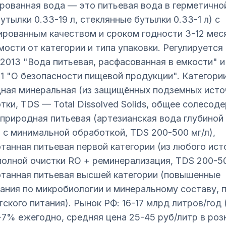
рованная вода — это питьевая вода в герметично
утылки 0.33-19 л, стеклянные бутылки 0.33-1 л) с
ированным качеством и сроком годности 3-12 мес
мости от категории и типа упаковки. Регулируетс
2013 "Вода питьевая, расфасованная в емкости" и
11 "О безопасности пищевой продукции". Категори
ная минеральная (из защищённых подземных исто
тки, TDS — Total Dissolved Solids, общее солесод
), природная питьевая (артезианская вода глубиной
м с минимальной обработкой, TDS 200-500 мг/л),
танная питьевая первой категории (из любого ист
полной очистки RO + реминерализация, TDS 200-50
танная питьевая высшей категории (повышенные
ания по микробиологии и минеральному составу, 
тского питания). Рынок РФ: 16-17 млрд литров/год 
-7% ежегодно, средняя цена 25-45 руб/литр в роз