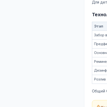
Для дет
Техно
Этап
Забор 
Предфи
Основн
Ремине
Дезинф
Розлив
Общий C