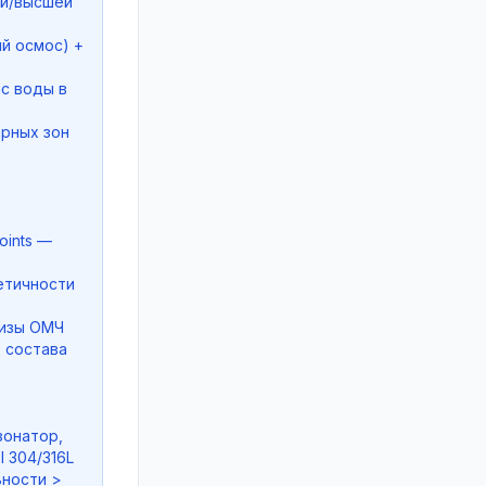
ой/высшей
й осмос) +
ас воды в
рных зон
oints —
метичности
лизы ОМЧ
 состава
зонатор,
 304/316L
ьности >