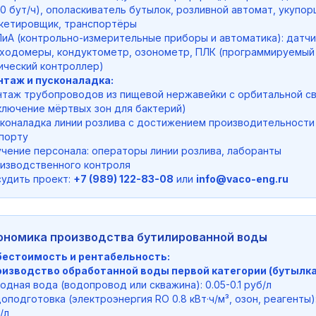
0 бут/ч), ополаскиватель бутылок, розливной автомат, укупор
кетировщик, транспортёры
иА (контрольно-измерительные приборы и автоматика): датчи
ходомеры, кондуктометр, озонометр, ПЛК (программируемый
ический контроллер)
таж и пусконаладка:
таж трубопроводов из пищевой нержавейки с орбитальной с
ключение мёртвых зон для бактерий)
коналадка линии розлива с достижением производительности
порту
чение персонала: операторы линии розлива, лаборанты
изводственного контроля
удить проект:
+7 (989) 122-83-08
или
info@vaco-eng.ru
ономика производства бутилированной воды
естоимость и рентабельность:
изводство обработанной воды первой категории (бутылка 0
одная вода (водопровод или скважина): 0.05-0.1 руб/л
оподготовка (электроэнергия RO 0.8 кВт·ч/м³, озон, реагенты):
/л