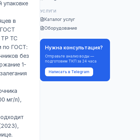
й упаковке
УСЛУГИ
Каталог услуг
яцев в
Оборудование
я ГОСТ
 ТР ТС
и по ГОСТ:
Нужна консультация?
чников без
Отправьте анализ воды —
подготовим ТКП за 24 часа
ержание 1-
Написать в Telegram
 залегания
очника
0 мг/л),
подходит
(2023),
нице.