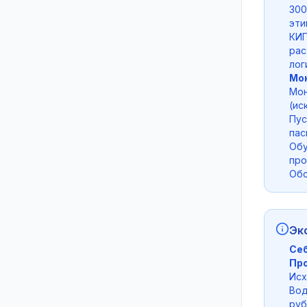
300
эти
КИП
рас
лог
Мон
Мон
(ис
Пус
пас
Обу
про
Обс
Эк
Себ
Про
Исх
Вод
руб