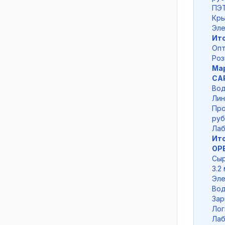
ПЭТ
Кры
Эле
Ито
Опт
Роз
Мар
CAP
Вод
Лин
Про
руб
Лаб
Ито
OPE
Сыр
3.2
Эле
Вод
Зар
Лог
Лаб