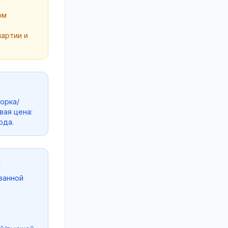
ом
партии и
порка/
овая цена:
ода.
ч
ванной