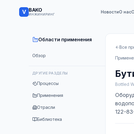
ВАКО
V
Новости
О нас
О
ИНЖИНИРИНГ
Области применения
Все п
Обзор
Примене
Бут
ДРУГИЕ РАЗДЕЛЫ
Процессы
Bottled W
Оборуд
Применения
водопо
Отрасли
122-83
Библиотека