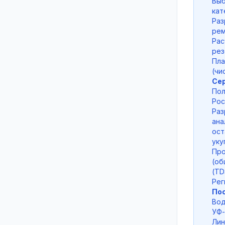
Выб
кат
Раз
рем
Рас
рез
Пла
(чи
Се
Пол
Рос
Раз
ана
ост
уку
Про
(об
(TD
Рег
Пос
Вод
УФ-
Лин