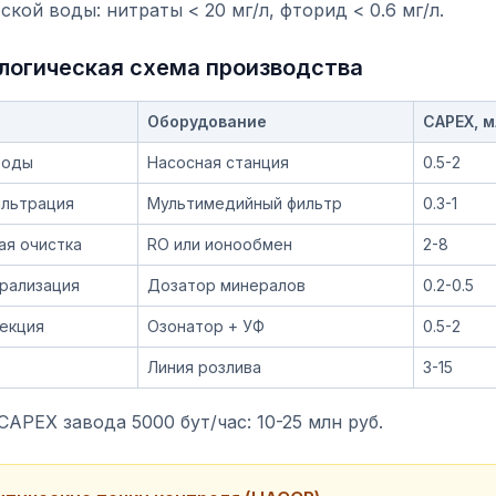
ской воды: нитраты < 20 мг/л, фторид < 0.6 мг/л.
логическая схема производства
Оборудование
CAPEX, м
воды
Насосная станция
0.5-2
льтрация
Мультимедийный фильтр
0.3-1
ая очистка
RO или ионообмен
2-8
рализация
Дозатор минералов
0.2-0.5
екция
Озонатор + УФ
0.5-2
Линия розлива
3-15
APEX завода 5000 бут/час: 10-25 млн руб.