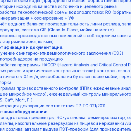
ор категории воды (природная питьевая, обработанная перв
егории) исходя из качества источника и целевого рынка
работка технологической схемы водоподготовки: RO (обратны
инерализация + озонирование + УФ
чёт водного баланса: производительность линии розлива, зап
ервуарах, система CIP (Clean-In-Place, мойка на месте)
нировка производственных помещений с соблюдением санита
стая/грязная зона, шлюзы)
ртификация и документация:
учение санитарно-эпидемиологического заключения (СЭЗ)
потребнадзора на продукцию
работка программы HACCP (Hazard Analysis and Critical Control P
лиз рисков и критические контрольные точки): контроль озона
аточного < 0.1 мг/л, микробиологии бутылок после мойки, гер
порки
грамма производственного контроля (ППК): ежедневные ана
щее микробное число), еженедельный контроль минерального
S, Ca²⁺, Mg²⁺, F⁻)
истрация декларации соответствия ТР ТС 021/2011
тавка оборудования:
оподготовка: префильтры, RO-установка, реминерализатор, о
лампы, накопительные резервуары из пищевой нержавейки AISI
ия розлива: автомат выдува ПЭТ-преформ (для производител