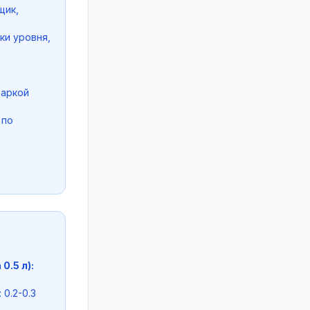
щик,
ки уровня,
варкой
 по
.5 л):
 0.2-0.3