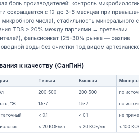
ая боль производителей: контроль микробиологии
ти сокращается с 12 до 3-6 месяцев при превыш
 микробного числа), стабильность минерального 
ания TDS > 20% между партиями → претензии
ителей), фальсификат (25-30% рынка — разлив
оводной воды без очистки под видом артезианско
вания к качеству (СанПиН)
рия
Первая
Высшая
Минера
/л
200-500
200-500
по источ
сть, °Ж
1.5-7
1.5-7
по источ
статочный
< 0.1
< 0.1
не прим
иология
< 20 КОЕ/мл
< 20 КОЕ/мл
< 100 КО