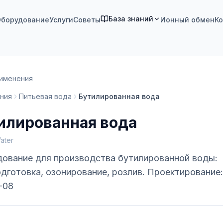
База знаний
борудование
Услуги
Советы
Ионный обмен
Ко
рименения
ния
Питьевая вода
Бутилированная вода
илированная вода
ater
ование для производства бутилированной воды:
дготовка, озонирование, розлив. Проектирование:
-08