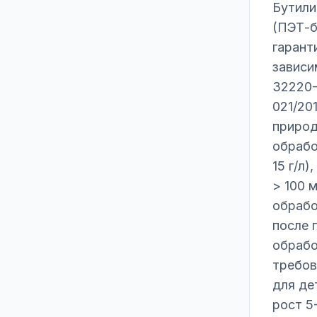
Бутили
(ПЭТ-б
гарант
зависи
32220-
021/20
природ
обрабо
15 г/л
> 100 
обрабо
после 
обрабо
требов
для де
рост 5