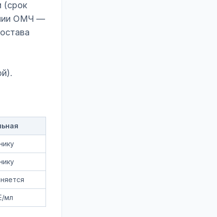
 (срок
ении ОМЧ —
состава
й).
льная
нику
нику
еняется
Е/мл