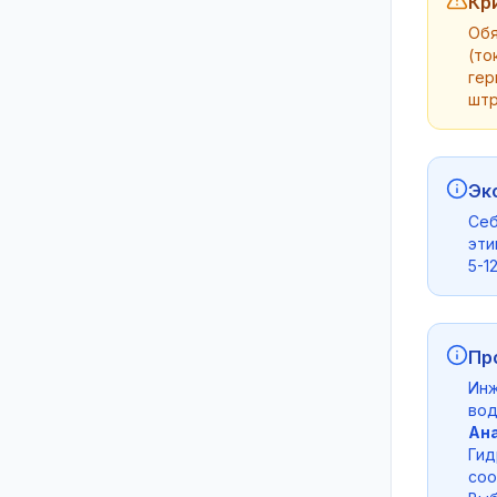
Кр
Обя
(то
гер
штр
Эк
Себ
эти
5-1
Пр
Инж
вод
Ана
Гид
соо