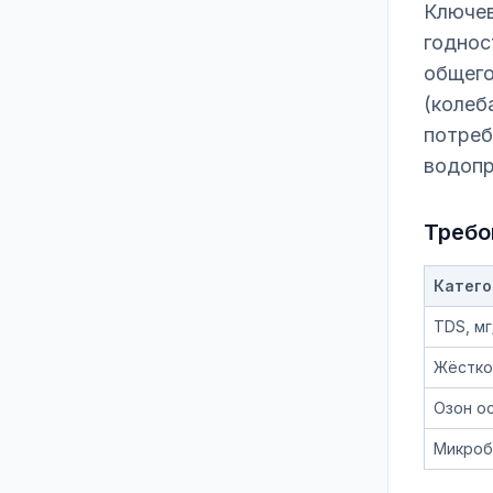
Ключев
годнос
общего
(колеб
потреб
водопр
Требо
Катего
TDS, мг
Жёстко
Озон о
Микроб