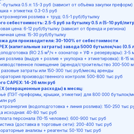
-бутылка 0.5 л: 1.5-3 руб (зависит от объёма закупки преформ)
шка + этикетка: 0.3-0.5 руб
ктроэнергия розлива + труд: 0.5-1 руб/бутылку
го себестоимость: 2.5-5 руб за бутылку 0.5 л (5-10 руб/литр
овая цена: 6-12 руб/бутылку (зависит от бренда и региона)
ничная цена: 15-30 руб/бутылку
жа для производителя: 30-100% от себестоимости
EX (капитальные затраты) завода 5000 бутылок/час (0.5 л
оподготовка (RO 2.5 м³/ч + озонатор + УФ + резервуары): 3-5 
ия розлива (выдув + розлив + укупорка + этикетировка): 8-15 м
изводственное помещение (аренда/строительство 300-500 м²)
 разовые затраты или 150-300 тыс руб/месяц аренды
оратория производственного контроля: 500-800 тыс руб
го CAPEX: 14-26 млн руб
X (операционные расходы) в месяц:
ьё (ПЭТ-преформы, крышки, этикетки) для 800 000 бутылок/мес
 млн руб
ктроэнергия (водоподготовка + линия розлива): 150-250 тыс р
а исходная: 40-80 тыс руб
плата персонала (10-15 человек): 600-900 тыс руб
истика (доставка в торговые сети): 200-400 тыс руб
ораторные анализы + реагенты: 50-100 тыс руб