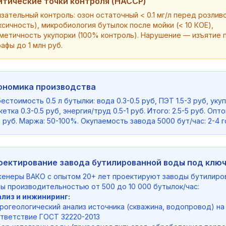
итические точки контроля (HACCP)
зательный контроль: озон остаточный < 0.1 мг/л перед розлив
ксичность), микробиология бутылок после мойки (< 10 КОЕ),
метичность укупорки (100% контроль). Нарушение — изъятие 
афы до 1 млн руб.
ономика производства
естоимость 0.5 л бутылки: вода 0.3-0.5 руб, ПЭТ 1.5-3 руб, уку
кетка 0.3-0.5 руб, энергия/труд 0.5-1 руб. Итого: 2.5-5 руб. Опт
2 руб. Маржа: 50-100%. Окупаемость завода 5000 бут/час: 2-4 г
оектирование завода бутилированной воды под клю
енеры ВАКО с опытом 20+ лет проектируют заводы бутилиро
ы производительностью от 500 до 10 000 бутылок/час:
лиз и инжиниринг:
рогеологический анализ источника (скважина, водопровод) на
тветствие ГОСТ 32220-2013