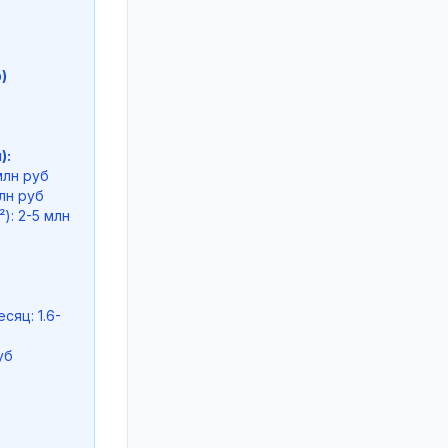
)
):
млн руб
лн руб
: 2-5 млн
яц: 1.6-
уб