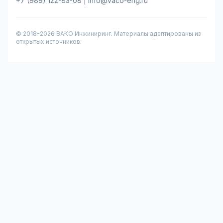
+7 (989) 122-83-08
|
info@vaco-eng.ru
© 2018-
2026
ВАКО Инжиниринг. Материалы адаптированы из
открытых источников.