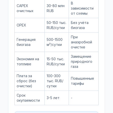
В
CAPEX
30-80 млн
зависимости
очистных
RUB
от схемы
50-150 тыс.
Без учёта
OPEX
RUB/сутки
биогаза
При
Генерация
500-1500
анаэробной
биогаза
м³/сутки
очистке
Замещение
Экономия на
15-50 тыс.
природного
топливе
RUB/сутки
газа
Плата за
100-300
Повышенные
сброс (без
тыс. RUB/
тарифы
очистки)
сутки
Срок
3-5 лет
-
окупаемости