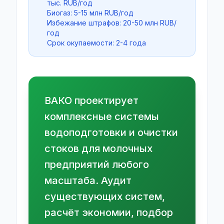
тыс. RUB/год
Биогаз: 5-15 млн RUB/год
Избежание штрафов: 20-50 млн RUB/
год
Срок окупаемости: 2-4 года
ВАКО проектирует
комплексные системы
водоподготовки и очистки
стоков для молочных
предприятий любого
масштаба. Аудит
существующих систем,
расчёт экономии, подбор