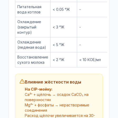
Питательная
< 0.05 °Ж
-
Д
вода котлов
Охлаждение
(закрытый
< 3 °Ж
-
И
контур)
Охлаждение
< 5 °Ж
-
Г
(ледяная вода)
Восстановление
< 2 °Ж
< 10 КОЕ/мл
С
сухого молока
Влияние жёсткости воды
На CIP-мойку:
Ca²⁺ + щёлочь → осадок CaCO₃ на
поверхностях
Mg²⁺ + фосфаты → нерастворимые
соединения
Расход щёлочи увеличивается на 30-