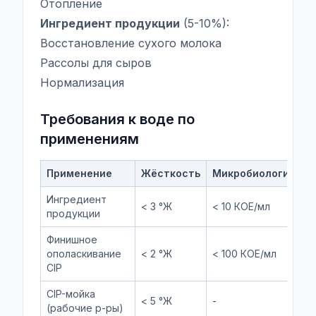
Отопление
Ингредиент продукции
(5-10%):
Восстановление сухого молока
Рассолы для сыров
Нормализация
Требования к воде по
применениям
Применение
Жёсткость
Микробиология
О
Ингредиент
П
< 3 °Ж
< 10 КОЕ/мл
продукции
п
Финишное
ополаскивание
< 2 °Ж
< 100 КОЕ/мл
Б
CIP
CIP-мойка
В
< 5 °Ж
-
(рабочие р-ры)
х