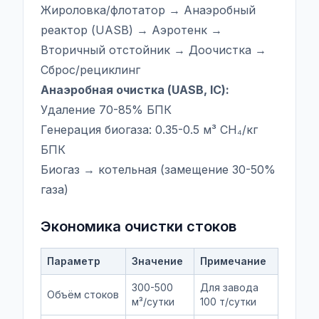
Жироловка/флотатор → Анаэробный
реактор (UASB) → Аэротенк →
Вторичный отстойник → Доочистка →
Сброс/рециклинг
Анаэробная очистка (UASB, IC):
Удаление 70-85% БПК
Генерация биогаза: 0.35-0.5 м³ CH₄/кг
БПК
Биогаз → котельная (замещение 30-50%
газа)
Экономика очистки стоков
Параметр
Значение
Примечание
300-500
Для завода
Объём стоков
м³/сутки
100 т/сутки