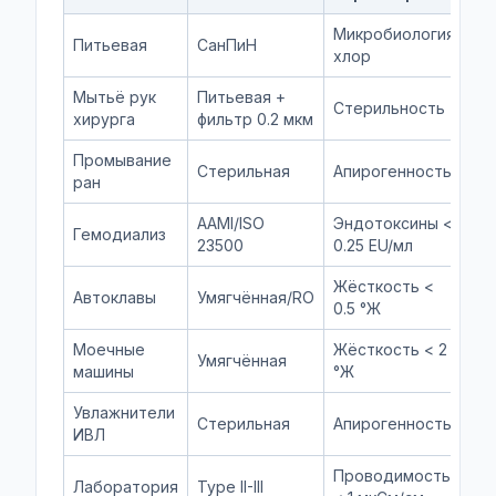
Микробиология,
С
Питьевая
СанПиН
хлор
1.
Мытьё рук
Питьевая +
С
Стерильность
хирурга
фильтр 0.2 мкм
3.
Промывание
Стерильная
Апирогенность
Г
ран
AAMI/ISO
Эндотоксины <
ГО
Гемодиализ
23500
0.25 EU/мл
2
Жёсткость <
И
Автоклавы
Умягчённая/RO
0.5 °Ж
п
Моечные
Жёсткость < 2
DI
Умягчённая
машины
°Ж
15
Увлажнители
Стерильная
Апирогенность
МУ
ИВЛ
Проводимость
Лаборатория
Type II-III
IS