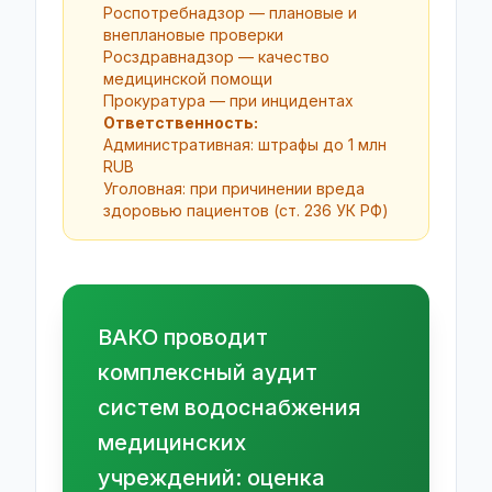
Роспотребнадзор — плановые и
внеплановые проверки
Росздравнадзор — качество
медицинской помощи
Прокуратура — при инцидентах
Ответственность:
Административная: штрафы до 1 млн
RUB
Уголовная: при причинении вреда
здоровью пациентов (ст. 236 УК РФ)
ВАКО проводит
комплексный аудит
систем водоснабжения
медицинских
учреждений: оценка