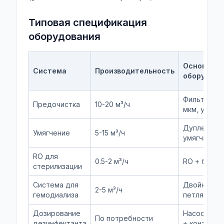
Типовая спецификация
оборудования
Основное
Система
Производительность
оборудова
Фильтры 5
Предочистка
10-20 м³/ч
мкм, уголь,
Дуплексны
Умягчение
5-15 м³/ч
умягчитель
RO для
0.5-2 м³/ч
RO + бак + 
стерилизации
Система для
Двойной R
2-5 м³/ч
гемодиализа
петля + УФ
Дозирование
Насос + ём
По потребности
дезинфектанта
+ контролл