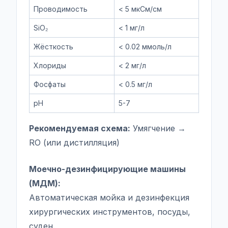
Проводимость
< 5 мкСм/см
SiO₂
< 1 мг/л
Жёсткость
< 0.02 ммоль/л
Хлориды
< 2 мг/л
Фосфаты
< 0.5 мг/л
pH
5-7
Рекомендуемая схема:
Умягчение →
RO (или дистилляция)
Моечно-дезинфицирующие машины
(МДМ):
Автоматическая мойка и дезинфекция
хирургических инструментов, посуды,
суден.