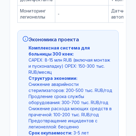
Мониторинг
Датчики,
-
легионеллы
автопробо
Экономика проекта
Комплексная система для
больницы 300 коек:
CAPEX: 8-15 млн RUB (включая монтаж
и пусконаладку) OPEX: 150-300 тыс.
RUB/месяц
Структура экономии:
Снижение аварийности
стерилизаторов: 200-500 тыс. RUB/год
Продление срока службы
оборудования: 300-700 тыс. RUB/год
Снижение расхода моющих средств в
прачечной: 100-200 тыс. RUB/год
Предотвращение инцидентов с
легионеллой: бесценно
Срок окупаемости:
3-5 лет