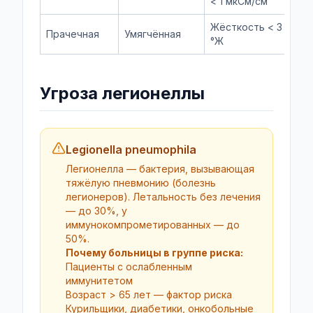
< 1 мкСм/см
Жёсткость < 3
С
Прачечная
Умягчённая
°Ж
2.
Угроза легионеллы
Legionella pneumophila
Легионелла — бактерия, вызывающая
тяжёлую пневмонию (болезнь
легионеров). Летальность без лечения
— до 30%, у
иммунокомпрометированных — до
50%.
Почему больницы в группе риска:
Пациенты с ослабленным
иммунитетом
Возраст > 65 лет — фактор риска
Курильщики, диабетики, онкобольные