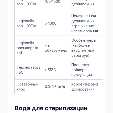
100-1000
анали
spp., КОЕ/л
дезинфекция
через
Немедленная
Повт
Legionella
дезинфекция,
> 1000
анали
spp., КОЕ/л
ограничение
через
использования
Особые меры
Legionella
Не
(наиболее
При 
pneumophila
обнаружено
вирулентный
анали
sg1
серогруп)
Проверка
Температура
≥ 55°C
бойлера,
Ежед
ГВС
циркуляции
Остаточный
Корректировка
0.3-0.5 мг/л
Ежед
хлор
дозирования
Вода для стерилизации