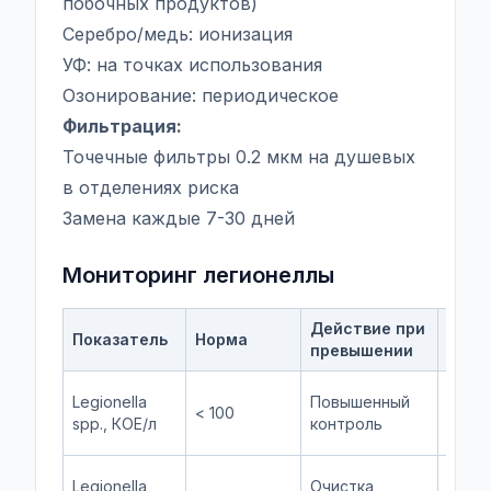
побочных продуктов)
Серебро/медь: ионизация
УФ: на точках использования
Озонирование: периодическое
Фильтрация:
Точечные фильтры 0.2 мкм на душевых
в отделениях риска
Замена каждые 7-30 дней
Мониторинг легионеллы
Действие при
Част
Показатель
Норма
превышении
конт
Ежем
Legionella
Повышенный
< 100
(точк
spp., КОЕ/л
контроль
риска
Повт
Legionella
Очистка,