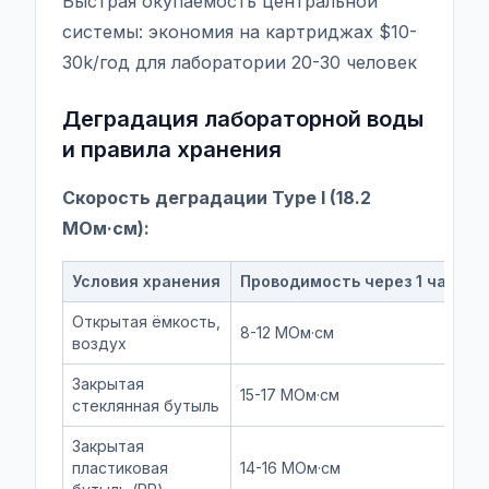
Быстрая окупаемость центральной
системы: экономия на картриджах $10-
30k/год для лаборатории 20-30 человек
Деградация лабораторной воды
и правила хранения
Скорость деградации Type I (18.2
МОм·см):
Условия хранения
Проводимость через 1 час
П
Открытая ёмкость,
8-12 МОм·см
1
воздух
Закрытая
15-17 МОм·см
5
стеклянная бутыль
Закрытая
пластиковая
14-16 МОм·см
3