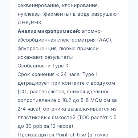
секвенирование, клонирование;
нуклеазы (ферменты) в воде разрушают
ДНК/РНК
Анализ микропримесей:
атомно-
абсорбционная спектрометрия (ААС),
флуоресценция; любые примеси
искажают результаты
Особенности Type I:
Срок хранения < 24 часа: Type I
деградирует при контакте с воздухом
(CO₂ растворяется, снижая удельное
сопротивление с 18.2 до 5-8 МОм·см за
2-4 часа); органика выщелачивается из
пластиковых ёмкостей (TOC растёт с 5
до 30 ppb за 12 часов)
Производится Point-of-Use (в точке