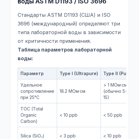
воды ASTM D1193 / ISO 3696
Стандарты ASTM D1193 (США) и ISO
3696 (международный) определяют три
типа лабораторной воды в зависимости
от критичности применения.
Таблица параметров лабораторной
воды:
Параметр
Type I (Ultrapure)
Type II (Pure)
Удельное
> 1 МОм·см
сопротивление
18.2 МОм·см
(обычно 5-
при 25°C
15)
TOC (Total
Organic
< 10 ppb
< 50 ppb
Carbon)
Silica (SiO₂)
< 3 ppb
< 10 ppb