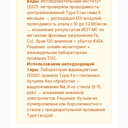
воды:
Исследовательский институт
(2021): не проверяли проводимость
централизованной Type II системы 6
месяцев → деградация EDI-модулей,
проводимость упала с 10 до 1.2 МОм·см
→ искажение результатов ИСП-МС по
металлам (фоновые загрязнения Fe,
Cu), брак 120 анализов = убыток €45k.
Решение: онлайн-мониторинг +
еженедельная лабораторная
проверка TOC.
Использование неподходящей
тары:
Лаборатория фармацевтики
(2020): хранили Type II в стеклянных
бутылях без обработки →
выщелачивание Na, K из стекла (5-15
ppb) → искажение анализов
электролитов. Решение: бутыли из
полипропилена или боросиликатного
стекла с предварительной промывкой
Type I водой.