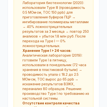
Лаборатория биотехнологии (2020):
использовали Type III (проводимость
0.5 МОм·см, TOC 150 ppb) для
приготовления буферов ПЦР →
ингибирование полимеразы металлами
→ 40% ложноотрицательных
результатов за 3 месяца → повтор 250
анализов = убыток 1.8 млн руб. После
перехода на Type I — 0%
ложноотрицательных.
Хранение Type I > 24 часов:
Аналитическая лаборатория (2019):
готовили Type I в пятницу,
использовали в понедельник (72 часа
хранения в пластиковой бутыли) →
проводимость упала с 18.2 до 2.5
МОм·см, TOC вырос до 65 ppb →
искажение результатов ВЭЖХ,
переанализ 80 образцов. Решение:
производство Type I по требованию из
настольной системы.
Отсутствие контроля качества