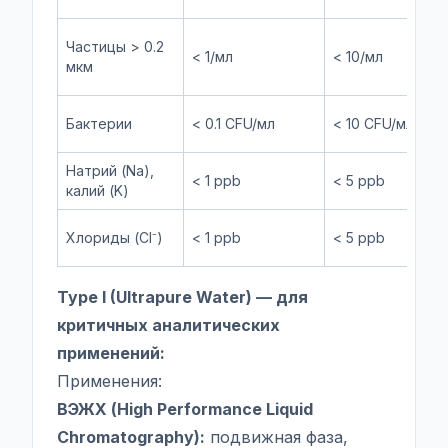
Частицы > 0.2
< 1/мл
< 10/мл
мкм
Бактерии
< 0.1 CFU/мл
< 10 CFU/мл
Натрий (Na),
< 1 ppb
< 5 ppb
калий (K)
Хлориды (Cl⁻)
< 1 ppb
< 5 ppb
Type I (Ultrapure Water) — для
критичных аналитических
применений:
Применения:
ВЭЖХ (High Performance Liquid
Chromatography):
подвижная фаза,