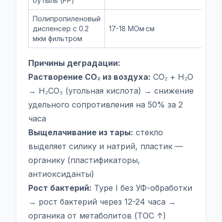
бутыль (PP)
Полипропиленовый
диспенсер с 0.2
17-18 МОм·см
1
мкм фильтром
Причины деградации:
Растворение CO₂ из воздуха:
CO₂ + H₂O
→ H₂CO₃ (угольная кислота) → снижение
удельного сопротивления на 50% за 2
часа
Выщелачивание из тары:
стекло
выделяет силику и натрий, пластик —
органику (пластификаторы,
антиоксиданты)
Рост бактерий:
Type I без УФ-обработки
→ рост бактерий через 12-24 часа →
органика от метаболитов (TOC ↑)