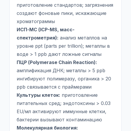
приготовление стандартов; загрязнения
создают фоновые пики, искажающие
хроматограммы
ИСП-МС (ICP-MS, масс-
спектрометрия):
анализ металлов на
уровне ppt (parts per trillion); металлы в
воде > 1 ppb дают ложные сигналы
ПЦР (Polymerase Chain Reaction):
амплификация ДНК; металлы > 5 ppb
ингибируют полимеразу, органика > 20
ppb связывается с праймерами
Культуры клеток:
приготовление
питательных сред; эндотоксины > 0.03
EU/мл активируют иммунные клетки,
бактерии вызывают контаминацию
Молекулярная биология: