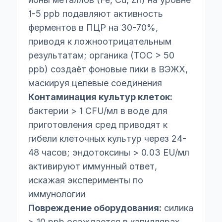
1-5 ppb подавляют активность
ферментов в ПЦР на 30-70%,
приводя к ложноотрицательным
результатам; органика (TOC > 50
ppb) создаёт фоновые пики в ВЭЖХ,
маскируя целевые соединения
Контаминация культур клеток:
бактерии > 1 CFU/мл в воде для
приготовления сред приводят к
гибели клеточных культур через 24-
48 часов; эндотоксины > 0.03 EU/мл
активируют иммунный ответ,
искажая эксперименты по
иммунологии
Повреждение оборудования:
силика
> 10 ppb осаждается в капиллярах