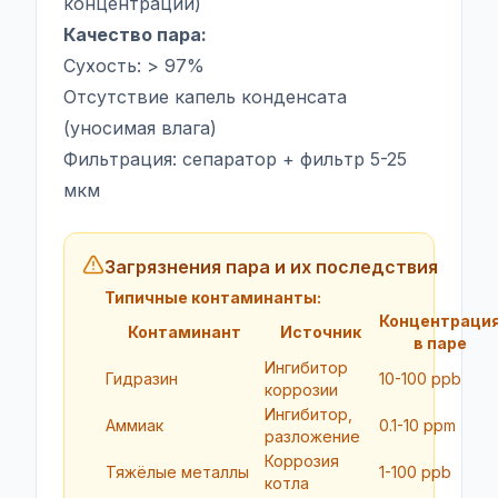
концентраций)
Качество пара:
Сухость: > 97%
Отсутствие капель конденсата
(уносимая влага)
Фильтрация: сепаратор + фильтр 5-25
мкм
Загрязнения пара и их последствия
Типичные контаминанты:
Концентраци
Контаминант
Источник
в паре
Ингибитор
Гидразин
10-100 ppb
коррозии
Ингибитор,
Аммиак
0.1-10 ppm
разложение
Коррозия
Тяжёлые металлы
1-100 ppb
котла