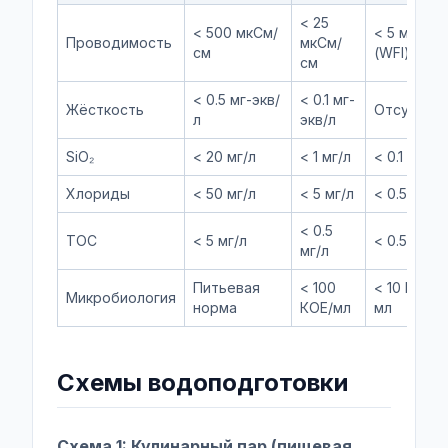
< 25
< 500 мкСм/
< 5 мкСм/
Проводимость
мкСм/
см
(WFI)
см
< 0.5 мг-экв/
< 0.1 мг-
Жёсткость
Отсутств
л
экв/л
SiO₂
< 20 мг/л
< 1 мг/л
< 0.1 мг/л
Хлориды
< 50 мг/л
< 5 мг/л
< 0.5 мг/л
< 0.5
TOC
< 5 мг/л
< 0.5 мг/л
мг/л
Питьевая
< 100
< 10 КОЕ/1
Микробиология
норма
КОЕ/мл
мл
Схемы водоподготовки
Схема 1: Кулинарный пар (пищевая