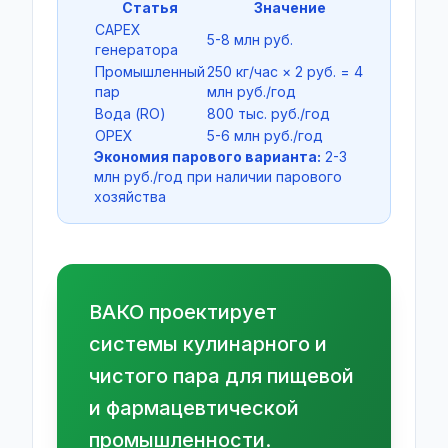
Статья
Значение
CAPEX
5-8 млн руб.
генератора
Промышленный
250 кг/час × 2 руб. = 4
пар
млн руб./год
Вода (RO)
800 тыс. руб./год
OPEX
5-6 млн руб./год
Экономия парового варианта:
2-3
млн руб./год при наличии парового
хозяйства
ВАКО проектирует
системы кулинарного и
чистого пара для пищевой
и фармацевтической
промышленности.