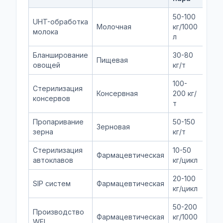
50-100
UHT-обработка
Кул
Молочная
кг/1000
молока
3-A
л
Бланширование
30-80
Пищевая
Кул
овощей
кг/т
100-
Стерилизация
Консервная
200 кг/
Кул
консервов
т
Пропаривание
50-150
Зерновая
Кул
зерна
кг/т
Стерилизация
10-50
Чис
Фармацевтическая
автоклавов
кг/цикл
285
20-100
Чис
SIP систем
Фармацевтическая
кг/цикл
сте
50-200
Производство
Сте
Фармацевтическая
кг/1000
WFI
USP