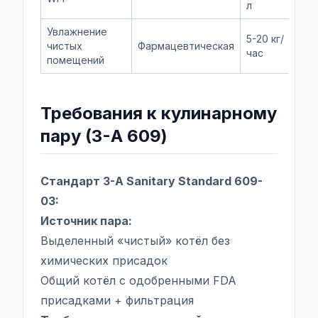
л
Увлажнение
5-20 кг/
чистых
Фармацевтическая
Чис
час
помещений
Требования к кулинарному
пару (3-A 609)
Стандарт 3-A Sanitary Standard 609-
03:
Источник пара:
Выделенный «чистый» котёл без
химических присадок
Общий котёл с одобренными FDA
присадками + фильтрация