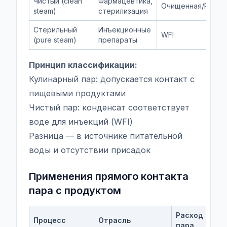
Чистый (clean
Фармацевтика,
Очищенная/RO
steam)
стерилизация
Стерильный
Инъекционные
WFI
(pure steam)
препараты
Принцип классификации:
Кулинарный пар: допускается контакт с
пищевыми продуктами
Чистый пар: конденсат соответствует
воде для инъекций (WFI)
Разница — в источнике питательной
воды и отсутствии присадок
Применения прямого контакта
пара с продуктом
Расход
Процесс
Отрасль
Тре
пара