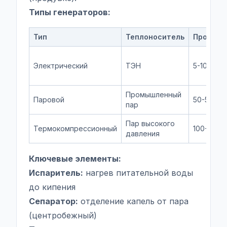
Типы генераторов:
Тип
Теплоноситель
Произво
Электрический
ТЭН
5-100 кг/
Промышленный
Паровой
50-5000 к
пар
Пар высокого
Термокомпрессионный
100-2000 
давления
Ключевые элементы:
Испаритель:
нагрев питательной воды
до кипения
Сепаратор:
отделение капель от пара
(центробежный)