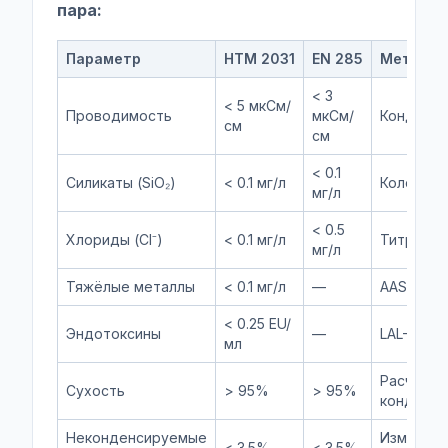
пара:
Параметр
HTM 2031
EN 285
Метод а
< 3
< 5 мкСм/
Проводимость
мкСм/
Кондукто
см
см
< 0.1
Силикаты (SiO₂)
< 0.1 мг/л
Колорим
мг/л
< 0.5
Хлориды (Cl⁻)
< 0.1 мг/л
Титрован
мг/л
Тяжёлые металлы
< 0.1 мг/л
—
AAS
< 0.25 EU/
Эндотоксины
—
LAL-тест
мл
Расчёт п
Сухость
> 95%
> 95%
конденса
Неконденсируемые
Измерен
< 3.5%
< 3.5%