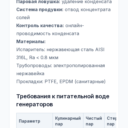
Паровая ловушка:
удаление конденсата
Система продувки:
отвод концентрата
солей
Контроль качества:
онлайн-
проводимость конденсата
Материалы:
Испаритель: нержавеющая сталь AISI
316L, Ra < 0.8 мкм
Трубопроводы: электрополированная
нержавейка
Прокладки: PTFE, EPDM (санитарные)
Требования к питательной воде
генераторов
Кулинарный
Чистый
Стериль
Параметр
пар
пар
пар