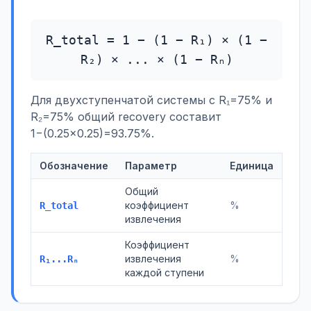
R_total = 1 − (1 − R₁) × (1 −
R₂) × ... × (1 − Rₙ)
Для двухступенчатой системы с R₁=75% и
R₂=75% общий recovery составит
1−(0.25×0.25)=93.75%.
Обозначение
Параметр
Единица
Общий
коэффициент
%
R_total
извлечения
Коэффициент
извлечения
%
R₁...Rₙ
каждой ступени