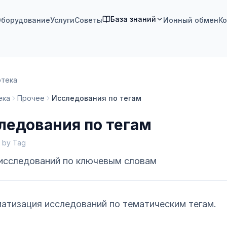
База знаний
борудование
Услуги
Советы
Ионный обмен
Ко
отека
ека
Прочее
Исследования по тегам
ледования по тегам
 by Tag
исследований по ключевым словам
атизация исследований по тематическим тегам.