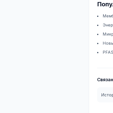
Попу
Мемб
Энер
Микр
Новы
PFA
Связа
Истор