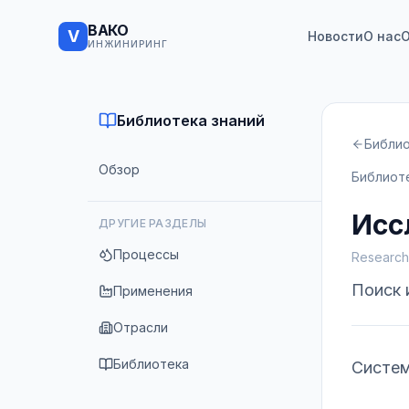
ВАКО
V
Новости
О нас
О
ИНЖИНИРИНГ
Библиотека знаний
Библи
Обзор
Библиот
Исс
ДРУГИЕ РАЗДЕЛЫ
Процессы
Research
Поиск 
Применения
Отрасли
Библиотека
Систем