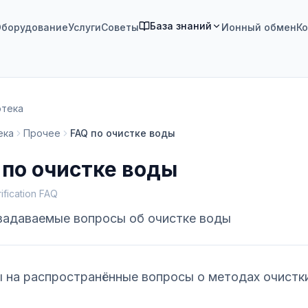
База знаний
борудование
Услуги
Советы
Ионный обмен
Ко
отека
ека
Прочее
FAQ по очистке воды
 по очистке воды
ification FAQ
задаваемые вопросы об очистке воды
 на распространённые вопросы о методах очистк