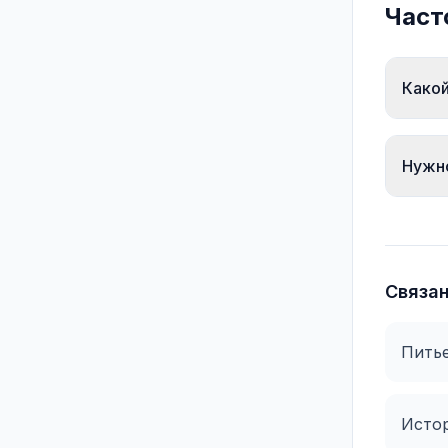
Част
Какой
Нужно
Связа
Питье
Истор