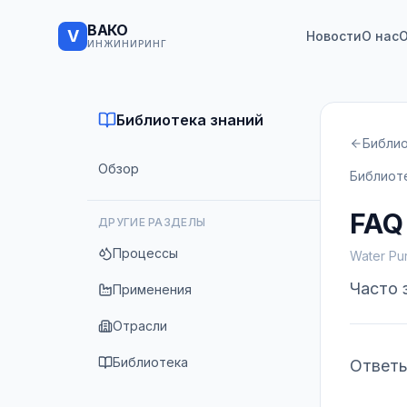
ВАКО
V
Новости
О нас
О
ИНЖИНИРИНГ
Библиотека знаний
Библи
Обзор
Библиот
FAQ
ДРУГИЕ РАЗДЕЛЫ
Процессы
Water Pur
Часто 
Применения
Отрасли
Библиотека
Ответы