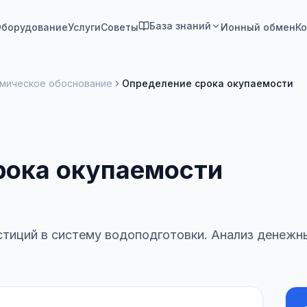
База знаний
борудование
Услуги
Советы
Ионный обмен
Ко
омическое обоснование
Определение срока окупаемости
рока окупаемости
стиций в систему водоподготовки. Анализ денежны