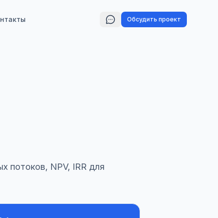
нтакты
Обсудить проект
х потоков, NPV, IRR для