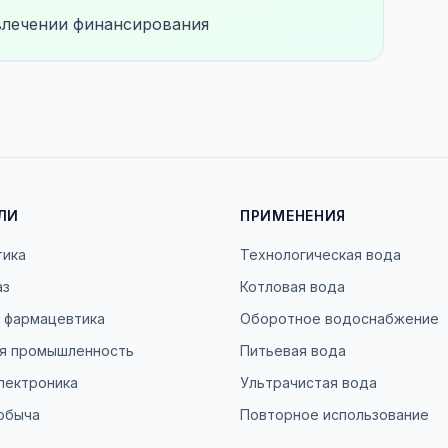
влечении финансирования
ЛИ
ПРИМЕНЕНИЯ
тика
Технологическая вода
аз
Котловая вода
и фармацевтика
Оборотное водоснабжение
я промышленность
Питьевая вода
лектроника
Ультрачистая вода
обыча
Повторное использование