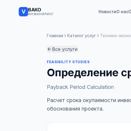
ВАКО
V
Новости
О нас
О
ИНЖИНИРИНГ
Главная
Каталог услуг
Технико-экон
Все услуги
FEASIBILITY STUDIES
Определение с
Payback Period Calculation
Расчет срока окупаемости инве
обоснования проекта.