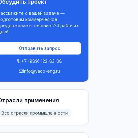
Обсудить проект
Расскажите о вашей задаче —
подготовим коммерческое
предложение в течение 2-3 рабочих
дней.
Отправить запрос
+7 (989) 122-83-08
info@vaco-eng.ru
Отрасли применения
Все отрасли промышленности