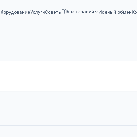
База знаний
борудование
Услуги
Советы
Ионный обмен
Ко