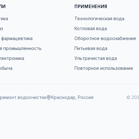
ЛИ
ПРИМЕНЕНИЯ
тика
Технологическая вода
аз
Котловая вода
и фармацевтика
Оборотное водоснабжение
я промышленность
Питьевая вода
лектроника
Ультрачистая вода
обыча
Повторное использование
 ремонт водоочистки
Краснодар, Россия
©
20