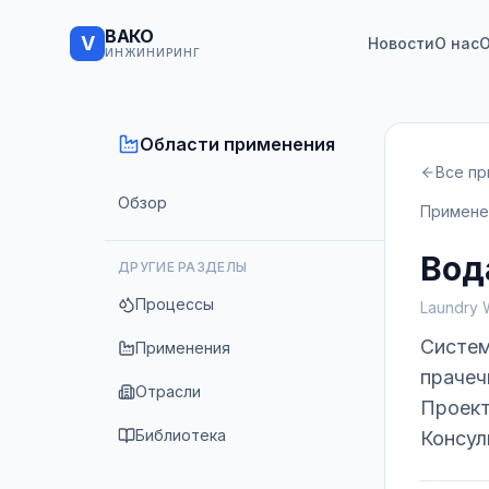
ВАКО
V
Новости
О нас
О
ИНЖИНИРИНГ
Области применения
Все п
Обзор
Примене
Вод
ДРУГИЕ РАЗДЕЛЫ
Процессы
Laundry 
Систем
Применения
прачеч
Отрасли
Проект
Библиотека
Консул