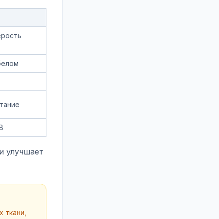
ерость
белом
етание
В
и улучшает
 ткани,