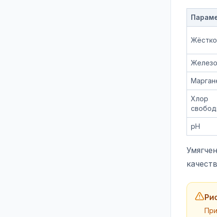
Парам
Жёстко
Желез
Марган
Хлор
свобод
pH
Умягче
качеств
Ри
При