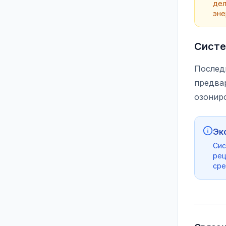
дел
эне
Систе
Послед
предвар
озонир
Эк
Сис
рец
сре