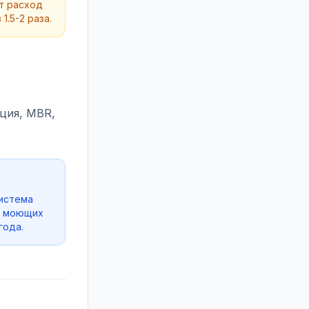
т расход
.5-2 раза.
ция, MBR,
Система
ия моющих
года.