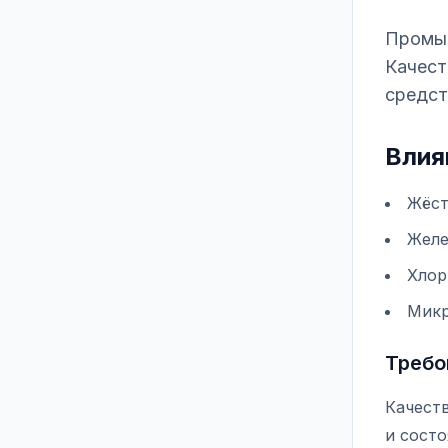
Промыш
Качест
средст
Влия
Жёст
Желе
Хлор
Микр
Требо
Качеств
и состо