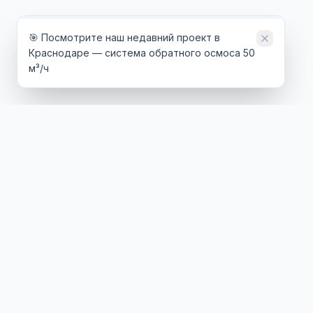
🎯 Посмотрите наш недавний проект в
Краснодаре — система обратного осмоса 50
м³/ч
ТЕХНОЛОГИИ
ОТРАС
Обратный осмос
Энерге
Ультрафильтрация
Нефтег