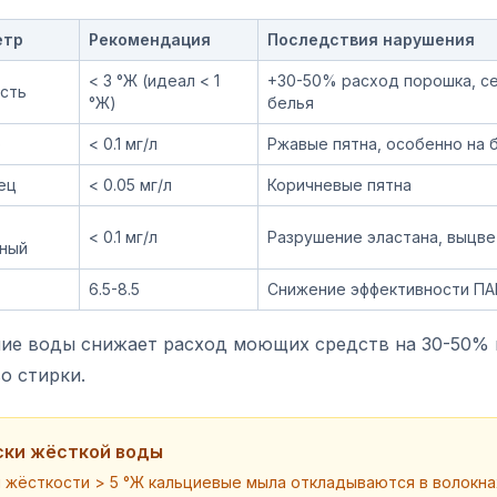
етр
Рекомендация
Последствия нарушения
< 3 °Ж (идеал < 1
+30-50% расход порошка, с
сть
°Ж)
белья
о
< 0.1 мг/л
Ржавые пятна, особенно на 
ец
< 0.05 мг/л
Коричневые пятна
< 0.1 мг/л
Разрушение эластана, выцв
ный
6.5-8.5
Снижение эффективности ПА
ние воды снижает расход моющих средств на 30-50% 
о стирки.
ски жёсткой воды
 жёсткости > 5 °Ж кальциевые мыла откладываются в волокнах