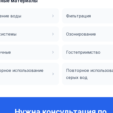
нные материалы
ение воды
Фильтрация
системы
Озонирование
ечные
Гостеприимство
орное использование
Повторное использов
серых вод
Нужна консультация по