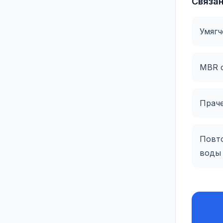
Связа
Умягч
MBR 
Прач
Повт
воды