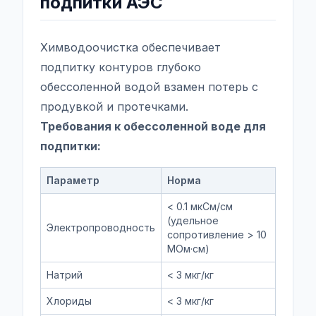
подпитки АЭС
Химводоочистка обеспечивает
подпитку контуров глубоко
обессоленной водой взамен потерь с
продувкой и протечками.
Требования к обессоленной воде для
подпитки:
Параметр
Норма
< 0.1 мкСм/см
(удельное
Электропроводность
сопротивление > 10
МОм·см)
Натрий
< 3 мкг/кг
Хлориды
< 3 мкг/кг