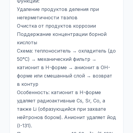
Функции:
Удаление продуктов деления при
негерметичности твэлов
Очистка от продуктов коррозии
Поддержание концентрации борной
кислоты
Схема: теплоноситель → охладитель (до
50°C) → механический фильтр →
катионит в H-форме → анионит в OH-
форме или смешанный слой → возврат
в контур
Особенность: катионит в H-форме
удаляет радиоактивные Cs, Sr, Co, а
также Li (образующийся при захвате
нейтронов бором). Анионит удаляет йод
(I-131).