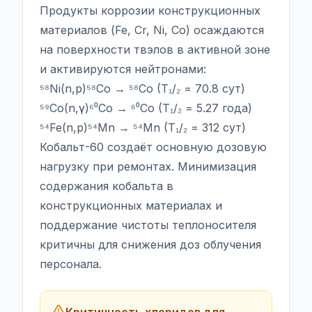
Продукты коррозии конструкционных
материалов (Fe, Cr, Ni, Co) осаждаются
на поверхности твэлов в активной зоне
и активируются нейтронами:
⁵⁸Ni(n,p)⁵⁸Co → ⁵⁸Co (T₁/₂ = 70.8 сут)
⁵⁹Co(n,γ)⁶⁰Co → ⁶⁰Co (T₁/₂ = 5.27 года)
⁵⁴Fe(n,p)⁵⁴Mn → ⁵⁴Mn (T₁/₂ = 312 сут)
Кобальт-60 создаёт основную дозовую
нагрузку при ремонтах. Минимизация
содержания кобальта в
конструкционных материалах и
поддержание чистоты теплоносителя
критичны для снижения доз облучения
персонала.