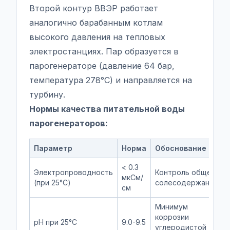
Второй контур ВВЭР работает
аналогично барабанным котлам
высокого давления на тепловых
электростанциях. Пар образуется в
парогенераторе (давление 64 бар,
температура 278°C) и направляется на
турбину.
Нормы качества питательной воды
парогенераторов:
Параметр
Норма
Обоснование
< 0.3
Электропроводность
Контроль общего
мкСм/
(при 25°C)
солесодержания
см
Минимум
коррозии
pH при 25°C
9.0-9.5
углеродистой