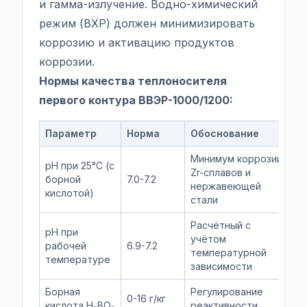
и гамма-излучение. Водно-химический
режим (ВХР) должен минимизировать
коррозию и активацию продуктов
коррозии.
Нормы качества теплоносителя
первого контура ВВЭР-1000/1200:
Параметр
Норма
Обоснование
Минимум коррозии
pH при 25°C (с
Zr-сплавов и
борной
7.0-7.2
нержавеющей
кислотой)
стали
Расчётный с
pH при
учётом
рабочей
6.9-7.2
температурной
температуре
зависимости
Борная
Регулирование
0-16 г/кг
кислота H₃BO₃
реактивности