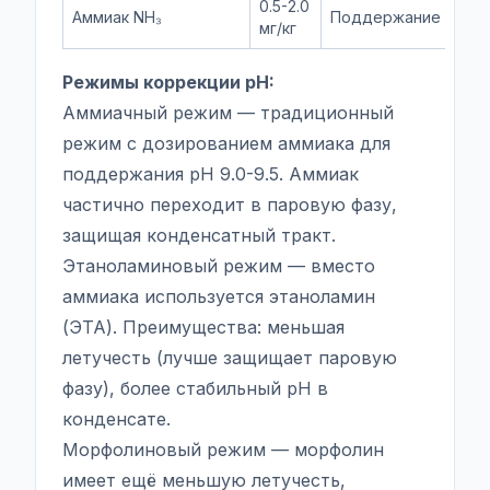
0.5-2.0
Аммиак NH₃
Поддержание pH
мг/кг
Режимы коррекции pH:
Аммиачный режим — традиционный
режим с дозированием аммиака для
поддержания pH 9.0-9.5. Аммиак
частично переходит в паровую фазу,
защищая конденсатный тракт.
Этаноламиновый режим — вместо
аммиака используется этаноламин
(ЭТА). Преимущества: меньшая
летучесть (лучше защищает паровую
фазу), более стабильный pH в
конденсате.
Морфолиновый режим — морфолин
имеет ещё меньшую летучесть,