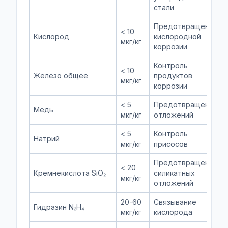
стали
Предотвращение
< 10
Кислород
кислородной
мкг/кг
коррозии
Контроль
< 10
Железо общее
продуктов
мкг/кг
коррозии
< 5
Предотвращение
Медь
мкг/кг
отложений
< 5
Контроль
Натрий
мкг/кг
присосов
Предотвращение
< 20
Кремнекислота SiO₂
силикатных
мкг/кг
отложений
20-60
Связывание
Гидразин N₂H₄
мкг/кг
кислорода