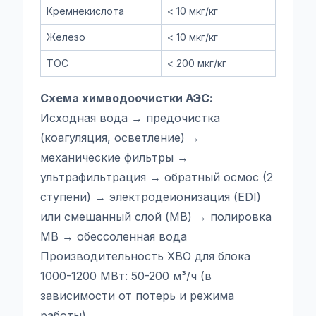
Кремнекислота
< 10 мкг/кг
Железо
< 10 мкг/кг
ТОС
< 200 мкг/кг
Схема химводоочистки АЭС:
Исходная вода → предочистка
(коагуляция, осветление) →
механические фильтры →
ультрафильтрация → обратный осмос (2
ступени) → электродеионизация (EDI)
или смешанный слой (MB) → полировка
MB → обессоленная вода
Производительность ХВО для блока
1000-1200 МВт: 50-200 м³/ч (в
зависимости от потерь и режима
работы).