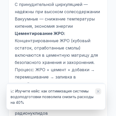
С принудительной циркуляцией —
надёжны при высоком солесодержании
Вакуумные — снижение температуры
кипения, экономия энергии
Цементирование ЖРО:
Концентрированные ЖРО (кубовый
остаток, отработанные смолы)
включаются в цементную матрицу для
безопасного хранения и захоронения.
Процесс: ЖРО + цемент + добавки →
перемешивание → заливка в
контейнеры → отверждение
📈 Изучите кейс: как оптимизация системы
Требования к цементному компаунду:
водоподготовки позволила снизить расходы
Механическая прочность > 5 МПа
на 40%
Устойчивость к выщелачиванию
радионуклидов