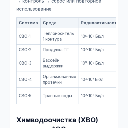
→ контроль → сброс или повторное
использование
Система
Среда
Радиоактивность
М
Теплоноситель
СВО-1
10⁵-10⁸ Бк/л
И
1 контура
СВО-2
Продувка ПГ
10³-10⁵ Бк/л
И
Бассейн
СВО-3
10³-10⁶ Бк/л
И
выдержки
Организованные
СВО-4
10⁴-10⁷ Бк/л
И
протечки
К
СВО-5
Трапные воды
10²-10⁵ Бк/л
И
Химводоочистка (ХВО)