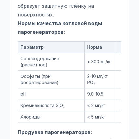
образует защитную плёнку на
поверхностях.
Нормы качества котловой воды
парогенераторов:
Параметр
Норма
Солесодержание
< 300 мг/кг
(расчётное)
Фосфаты (при
2-10 мг/кг
фосфатировании)
PO₄
pH
9.0-10.5
Кремнекислота SiO₂
< 2 мг/кг
Хлориды
< 5 мг/кг
Продувка парогенераторов: