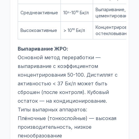
Выпаривание,
Среднеактивные
10⁶-10¹⁰ Бк/л
цементирование
Концентрирование,
Высокоактивные
> 10¹⁰ Бк/л
остекловывание
Выпаривание ЖРО:
Основной метод переработки —
выпаривание с коэффициентом
концентрирования 50-100. Дистиллят с
активностью < 37 Бк/л может быть
сброшен (после контроля). Кубовый
остаток — на кондиционирование.
Типы выпарных аппаратов:
Плёночные (тонкослойные) — высокая
производительность, низкое
пенообразование