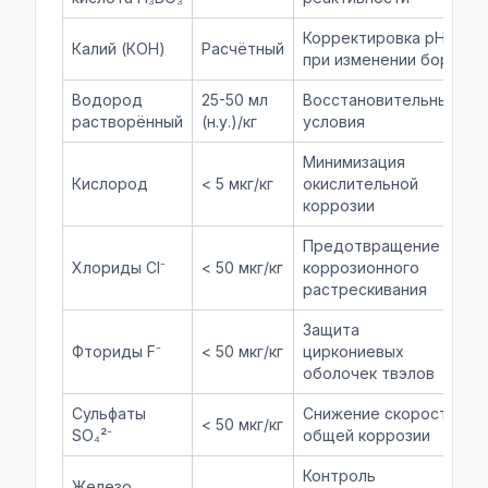
Корректировка pH
Калий (КОН)
Расчётный
при изменении бора
Водород
25-50 мл
Восстановительные
растворённый
(н.у.)/кг
условия
Минимизация
Кислород
< 5 мкг/кг
окислительной
коррозии
Предотвращение
Хлориды Cl⁻
< 50 мкг/кг
коррозионного
растрескивания
Защита
Фториды F⁻
< 50 мкг/кг
циркониевых
оболочек твэлов
Сульфаты
Снижение скорости
< 50 мкг/кг
SO₄²⁻
общей коррозии
Контроль
Железо