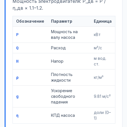
Мощность электродвигателя: P_дв = P /
η_дв × 1.1–1.2.
Обозначение
Параметр
Единица
Мощность на
кВт
P
валу насоса
Расход
м³/с
Q
м вод.
Напор
H
ст.
Плотность
кг/м³
ρ
жидкости
Ускорение
свободного
9.81 м/с²
g
падения
доли (0–
КПД насоса
η
1)