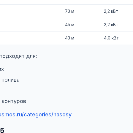
73 м
2,2 кВт
45 м
2,2 кВт
43 м
4,0 кВт
подходят для:
их
 полива
 контуров
osmos.ru/categories/nasosy
75