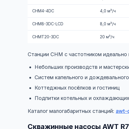
CHM4-4DC
4,0 м³/ч
CHM8-3DC-LCD
8,0 м³/ч
CHMT20-3DC
20 м³/ч
Станции CHM с частотником идеально 
Небольших производств и мастерск
Систем капельного и дождевального
Коттеджных посёлков и гостиниц
Подпитки котельных и охлаждающих
Каталог малогабаритных станций:
awt-
Скважинные насосы AWT R