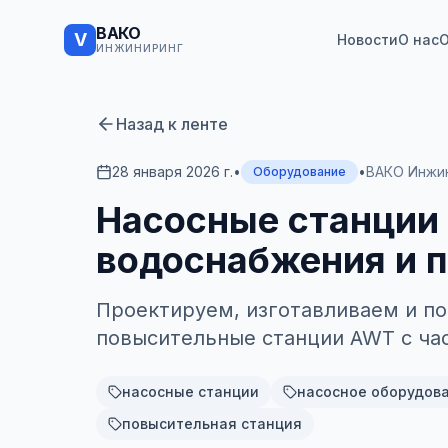
ВАКО
V
Новости
О нас
О
ИНЖИНИРИНГ
Назад к ленте
28 января 2026 г.
•
•
ВАКО Инжи
Оборудование
Насосные станции 
водоснабжения и 
Проектируем, изготавливаем и п
повысительные станции AWT с ча
насосные станции
насосное оборудов
повысительная станция