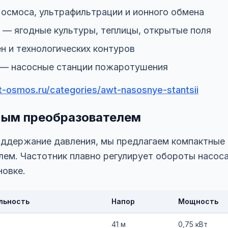
осмоса, ультрафильтрации и ионного обмена
 — ягодные культуры, теплицы, открытые поля
н и технологических контуров
— насосные станции пожаротушения
-osmos.ru/categories/awt-nasosnye-stantsii
ным преобразователем
поддержание давления, мы предлагаем компактные
ем. Частотник плавно регулирует обороты насос
новке.
льность
Напор
Мощность
41 м
0,75 кВт