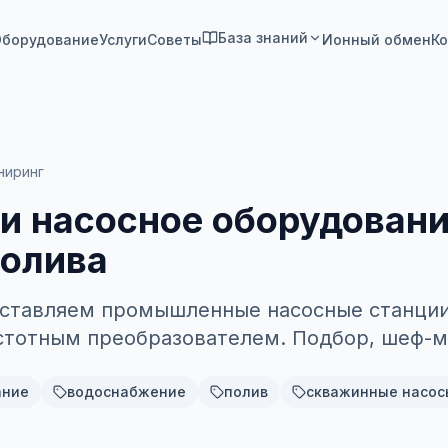
База знаний
борудование
Услуги
Советы
Ионный обмен
Ко
ниринг
и насосное оборудовани
полива
оставляем промышленные насосные станции
стотным преобразователем. Подбор, шеф-м
ание
водоснабжение
полив
скважинные насос