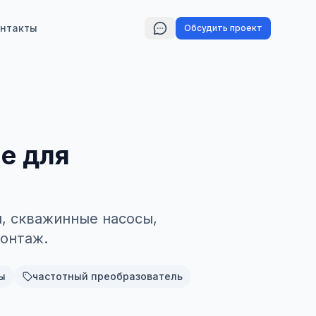
нтакты
Обсудить проект
е для
, скважинные насосы,
онтаж.
ы
частотный преобразователь