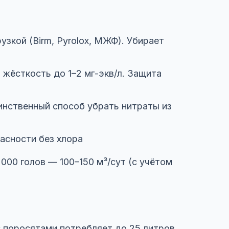
узкой (Birm, Pyrolox, МЖФ). Убирает
жёсткость до 1–2 мг-экв/л. Защита
динственный способ убрать нитраты из
асности без хлора
000 голов — 100–150 м³/сут (с учётом
 поросятами потребляет до 25 литров