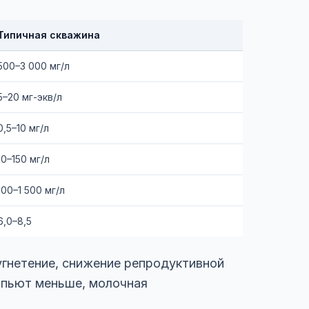
Типичная скважина
500–3 000 мг/л
5–20 мг-экв/л
0,5–10 мг/л
10–150 мг/л
100–1 500 мг/л
6,0–8,5
угнетение, снижение репродуктивной
 пьют меньше, молочная