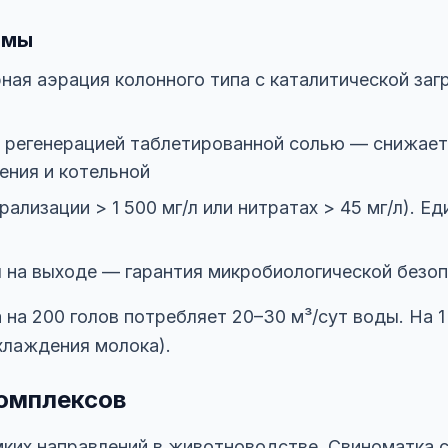
рмы
ая аэрация колонного типа с каталитической загр
регенерацией таблетированной солью — снижает 
ения и котельной
ализации > 1 500 мг/л или нитратах > 45 мг/л). Е
 на выходе — гарантия микробиологической безоп
на 200 голов потребляет 20–30 м³/сут воды. На 1 
хлаждения молока).
омплексов
ких направлений в животноводстве. Свиноматка с