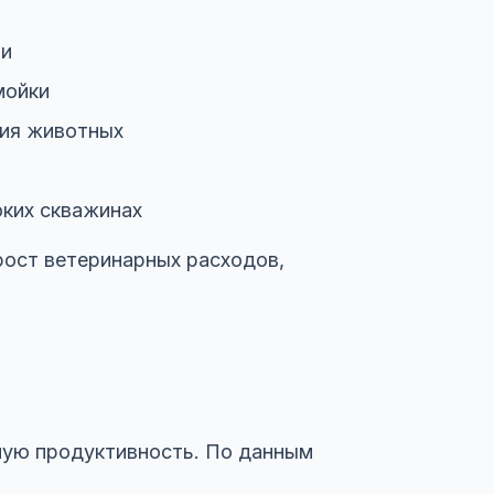
ии
мойки
ния животных
оких скважинах
рост ветеринарных расходов,
чную продуктивность. По данным