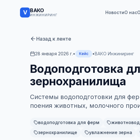
ВАКО
V
Новости
О нас
О
ИНЖИНИРИНГ
Назад к ленте
28 января 2026 г.
•
•
ВАКО Инжиниринг
Кейс
Водоподготовка дл
зернохранилища
Системы водоподготовки для фер
поения животных, молочного прои
водоподготовка для ферм
животновод
зернохранилище
увлажнение зерна