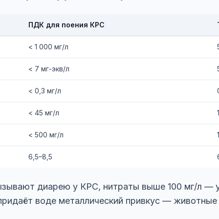
ПДК для поения КРС
< 1 000 мг/л
< 7 мг-экв/л
< 0,3 мг/л
< 45 мг/л
< 500 мг/л
6,5–8,5
ызывают диарею у КРС, нитраты выше 100 мг/л — 
придаёт воде металлический привкус — животные