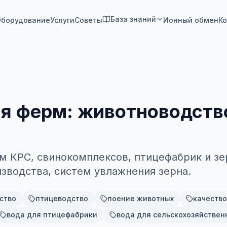
База знаний
борудование
Услуги
Советы
Ионный обмен
Ко
я ферм: животноводство
м КРС, свинокомплексов, птицефабрик и зе
зводства, систем увлажнения зерна.
ство
птицеводство
поение животных
качество
вода для птицефабрики
вода для сельскохозяйствен