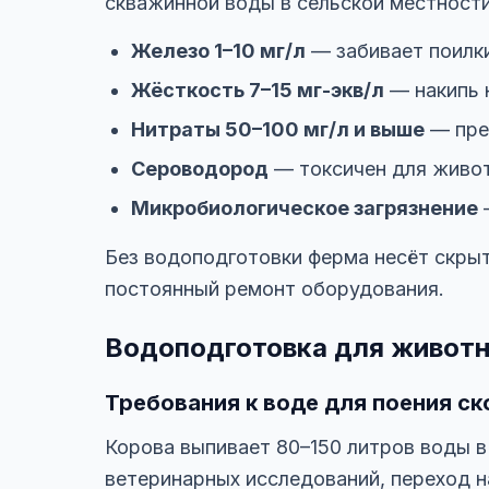
скважинной воды в сельской местности
Железо 1–10 мг/л
— забивает поилки
Жёсткость 7–15 мг-экв/л
— накипь н
Нитраты 50–100 мг/л и выше
— пре
Сероводород
— токсичен для живо
Микробиологическое загрязнение
—
Без водоподготовки ферма несёт скры
постоянный ремонт оборудования.
Водоподготовка для животн
Требования к воде для поения ск
Корова выпивает 80–150 литров воды в
ветеринарных исследований, переход н