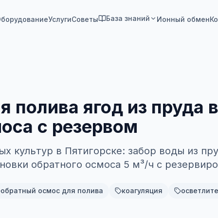
База знаний
борудование
Услуги
Советы
Ионный обмен
Ко
 полива ягод из пруда в
моса с резервом
х культур в Пятигорске: забор воды из пру
ановки обратного осмоса 5 м³/ч с резервир
обратный осмос для полива
коагуляция
осветлит