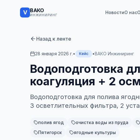
ВАКО
V
Новости
О нас
О
ИНЖИНИРИНГ
Назад к ленте
28 января 2026 г.
•
•
ВАКО Инжиниринг
Кейс
Водоподготовка для
коагуляция + 2 ос
Водоподготовка для полива ягодны
3 осветлительных фильтра, 2 уст
полив ягод
очистка воды из пруда
Пятигорск
ягодные культуры