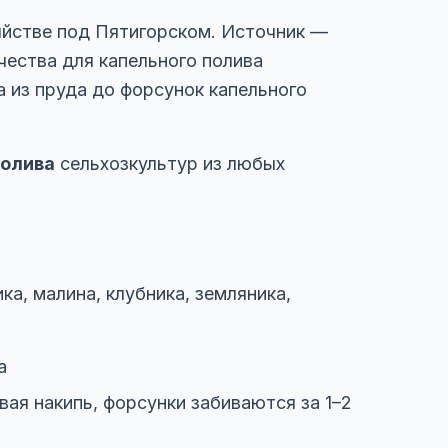
йстве под Пятигорском. Источник —
ества для капельного полива
а из пруда до форсунок капельного
полива
сельхозкультур из любых
а, малина, клубника, земляника,
а
вая накипь, форсунки забиваются за 1–2