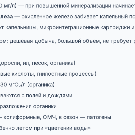
 мг/л) — при повышенной минерализации начинает
елеза
— окисленное железо забивает капельный по
т капельницы, микроинтеграционные картриджи и
м: дешёвая добыча, большой объём, не требует р
росли, ил, песок, органика)
вые кислоты, гнилостные процессы)
30 мгО₂/л (органика)
аются с полей и дождями
разложения органики
 колиформные, ОМЧ, в сезон — патогены
енно летом при «цветении воды»