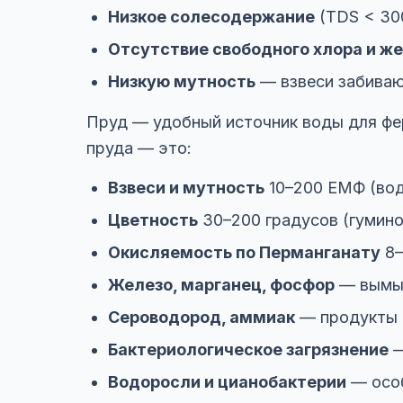
Низкое солесодержание
(TDS < 300
Отсутствие свободного хлора и ж
Низкую мутность
— взвеси забиваю
Пруд — удобный источник воды для фер
пруда — это:
Взвеси и мутность
10–200 ЕМФ (водо
Цветность
30–200 градусов (гумино
Окисляемость по Перманганату
8–
Железо, марганец, фосфор
— вымыв
Сероводород, аммиак
— продукты 
Бактериологическое загрязнение
—
Водоросли и цианобактерии
— особ