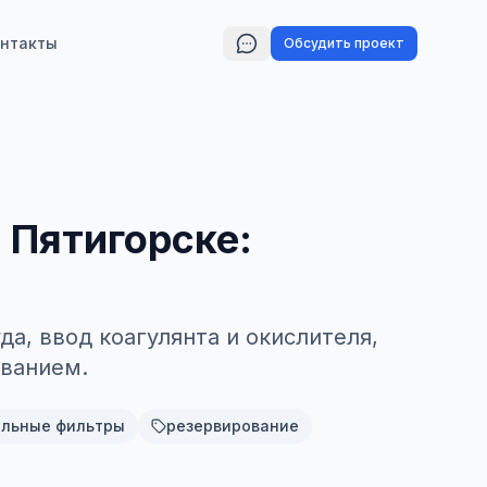
нтакты
Обсудить проект
 Пятигорске:
да, ввод коагулянта и окислителя,
ованием.
ельные фильтры
резервирование