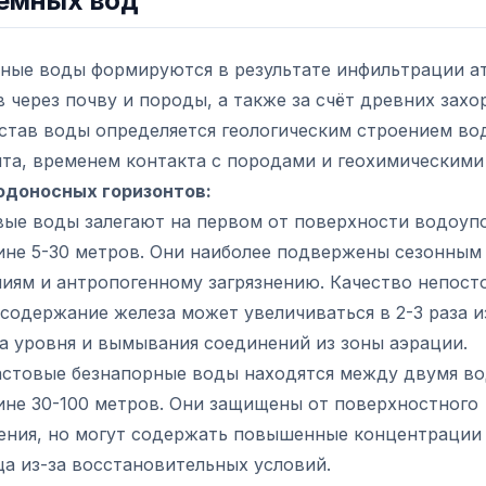
емных вод
ные воды формируются в результате инфильтрации 
 через почву и породы, а также за счёт древних зах
остав воды определяется геологическим строением во
нта, временем контакта с породами и геохимическими
одоносных горизонтов:
вые воды залегают на первом от поверхности водоуп
бине 5-30 метров. Они наиболее подвержены сезонным
ниям и антропогенному загрязнению. Качество непост
содержание железа может увеличиваться в 2-3 раза и
а уровня и вымывания соединений из зоны аэрации.
стовые безнапорные воды находятся между двумя в
ине 30-100 метров. Они защищены от поверхностного
нения, но могут содержать повышенные концентрации 
а из-за восстановительных условий.