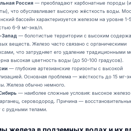
льная Россия
— преобладают карбонатные породы (и
ты), что обуславливает высокую жёсткость воды. Мо
нский бассейн характеризуется железом на уровне 1-5
тью 6-9 мг-экв/л.
-Запад
— болотистые территории с высоким содерж
вых веществ. Железо часто связано с органическими
ксами, что затрудняет его удаление традиционными м
рна высокая цветность воды (до 50-100 градусов).
сии
— глубокие артезианские горизонты с высокой
изацией. Основная проблема — жёсткость до 15 мг-эк
ы. Железа обычно немного.
 Сибирь
— наиболее сложные условия: высокое железо 
марганец, сероводород. Причина — восстановительны
 с рудными телами.
ы железа в подземных водах и их в