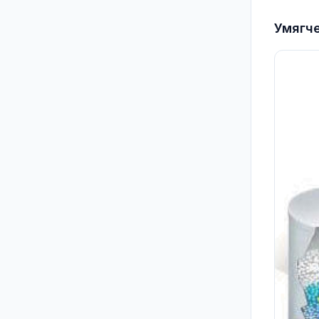
Умягч