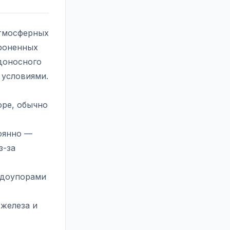
атмосферных
ороненных
доносного
 условиями.
оре, обычно
оянно —
з-за
одоупорами
железа и