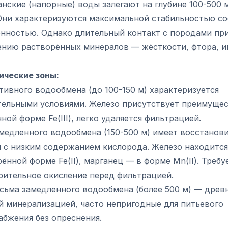
нские (напорные) воды залегают на глубине 100-500 
 Они характеризуются максимальной стабильностью со
нностью. Однако длительный контакт с породами пр
ению растворённых минералов — жёсткости, фтора, и
ические зоны:
тивного водообмена (до 100-150 м) характеризуется
тельными условиями. Железо присутствует преимущес
ной форме Fe(III), легко удаляется фильтрацией.
амедленного водообмена (150-500 м) имеет восстанов
я с низким содержанием кислорода. Железо находится
ённой форме Fe(II), марганец — в форме Mn(II). Требу
рительное окисление перед фильтрацией.
есьма замедленного водообмена (более 500 м) — древ
й минерализацией, часто непригодные для питьевого
абжения без опреснения.