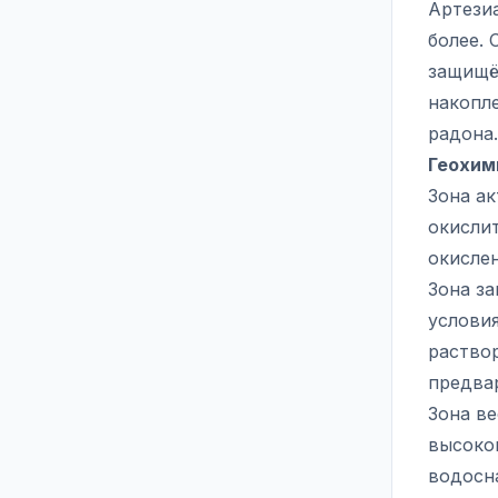
Артезиа
более.
защищё
накопл
радона.
Геохим
Зона ак
окисли
окислен
Зона з
услови
раствор
предва
Зона в
высоко
водосн