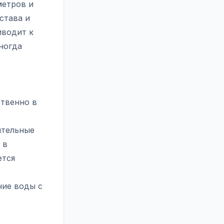
метров и
става и
иводит к
ногда
твенно в
ительные
 в
ется
ние воды с