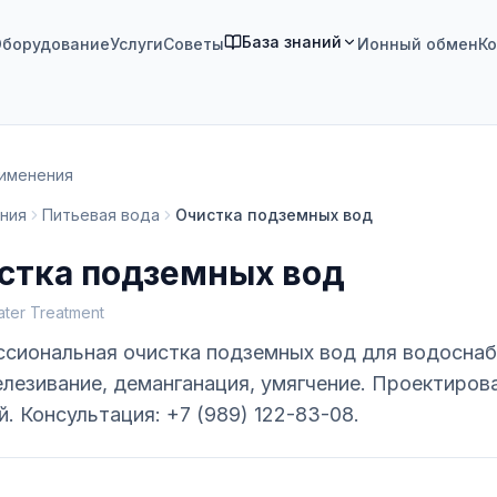
База знаний
борудование
Услуги
Советы
Ионный обмен
Ко
рименения
ния
Питьевая вода
Очистка подземных вод
стка подземных вод
ter Treatment
сиональная очистка подземных вод для водоснаб
лезивание, деманганация, умягчение. Проектиров
й. Консультация: +7 (989) 122-83-08.