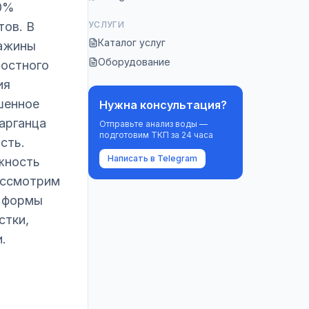
40%
тов. В
УСЛУГИ
Каталог услуг
важины
Оборудование
ностного
ия
шенное
Нужна консультация?
марганца
Отправьте анализ воды —
подготовим ТКП за 24 часа
сть.
Написать в Telegram
жность
ассмотрим
, формы
стки,
.