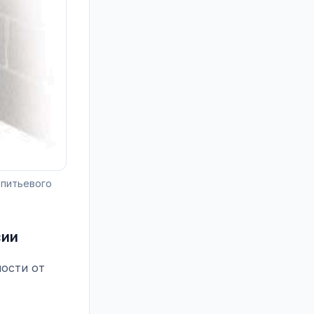
 питьевого
сии
мости от