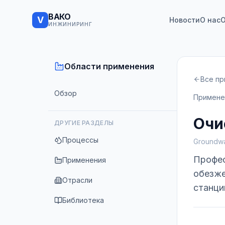
ВАКО
V
Новости
О нас
О
ИНЖИНИРИНГ
Области применения
Все п
Обзор
Примене
Очи
ДРУГИЕ РАЗДЕЛЫ
Процессы
Groundwa
Профес
Применения
обезже
Отрасли
станци
Библиотека