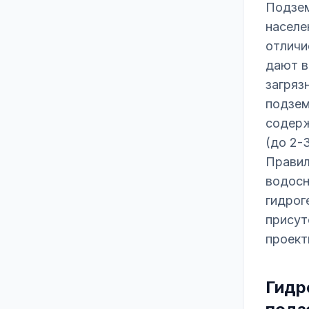
Подзем
населе
отличи
дают в
загряз
подзем
содерж
(до 2-
Правил
водосн
гидрог
присут
проект
Гидр