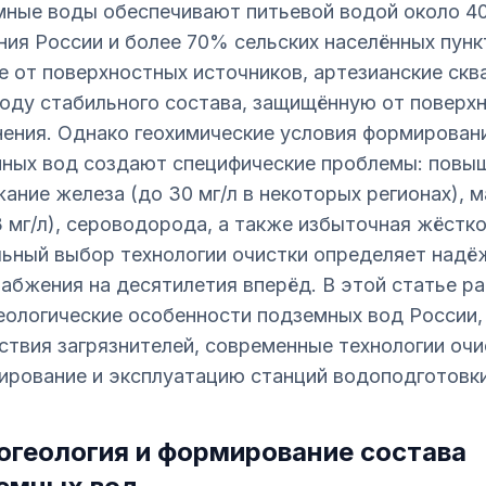
ные воды обеспечивают питьевой водой около 
ния России и более 70% сельских населённых пунк
е от поверхностных источников, артезианские ск
оду стабильного состава, защищённую от поверх
нения. Однако геохимические условия формирован
ных вод создают специфические проблемы: повы
ание железа (до 30 мг/л в некоторых регионах), 
3 мг/л), сероводорода, а также избыточная жёстко
ьный выбор технологии очистки определяет надё
абжения на десятилетия вперёд. В этой статье р
еологические особенности подземных вод России
ствия загрязнителей, современные технологии очи
ирование и эксплуатацию станций водоподготовки
огеология и формирование состава