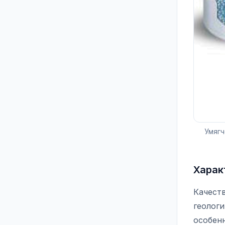
Умягч
Харак
Качест
геологи
особен