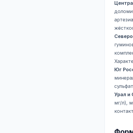
Центра
доломи
артезиа
жёсткос
Северо
гумино
компле
Характе
Юг Рос
минерал
сульфат
Урал и
мг/л), 
контакт
Форм