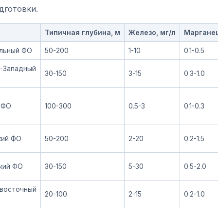
дготовки.
Типичная глубина, м
Железо, мг/л
Марганец
льный ФО
50-200
1-10
0.1-0.5
-Западный
30-150
3-15
0.3-1.0
 ФО
100-300
0.5-3
0.1-0.3
кий ФО
50-200
2-20
0.2-1.5
кий ФО
30-150
5-30
0.5-2.0
восточный
20-100
2-15
0.2-1.0