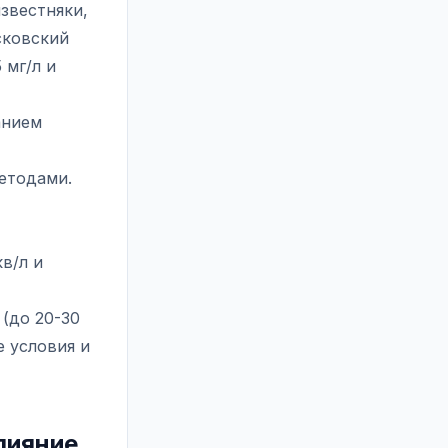
звестняки,
сковский
 мг/л и
анием
етодами.
в/л и
(до 20-30
е условия и
лияние