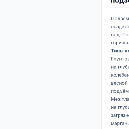
подз
Подзем
осадков
вод. С
горизо
Типы в
Грунто
на глу
колеба
весной 
подъём
Межпла
на глуб
загряз
марганц