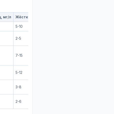
, мг/л
Жёсткость, мг-экв/л
Основные проблемы
5-10
Fe, жёсткость, фтор
Fe, Mn, цветность,
2-5
гуминовые вещества
Жёсткость,
7-15
сульфаты,
минерализация
Fe, Mn, H₂S, тяжёлые
5-12
металлы
Fe, Mn, низкая
3-8
температура
Fe, Mn, сезонные
2-6
колебания