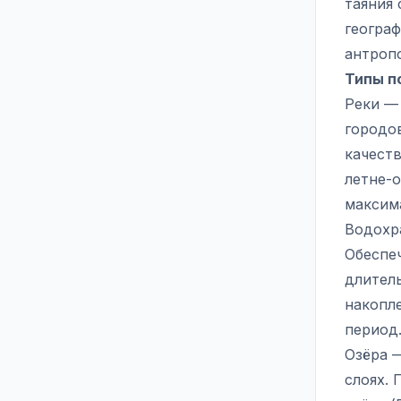
таяния 
геогра
антропо
Типы п
Реки —
городо
качеств
летне-
максим
Водохр
Обеспеч
длител
накопле
период
Озёра 
слоях. 