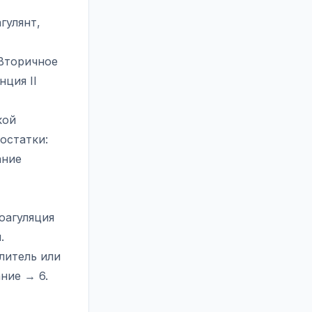
гулянт,
 Вторичное
нция II
кой
остатки:
ание
оагуляция
.
литель или
ние → 6.