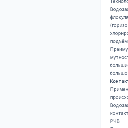
Технол
Водозаб
флокуля
(горизо
хлориро
подъём
Преиму
мутност
больши
большог
Контак
Применя
происх
Водозаб
контак
РЧВ