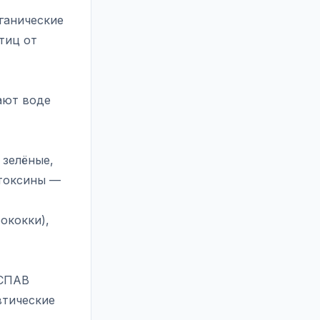
ганические
тиц от
ают воде
 зелёные,
 токсины —
ококки),
 СПАВ
втические