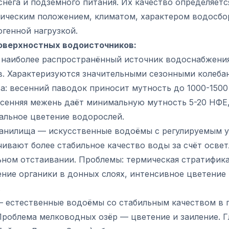
снега и подземного питания. Их качество определяетс
фическим положением, климатом, характером водосбо
генной нагрузкой.
оверхностных водоисточников:
 наиболее распространённый источник водоснабжени
в. Характеризуются значительными сезонными колеба
а: весенний паводок приносит мутность до 1000-1500
осенняя межень даёт минимальную мутность 5-20 НФЕ,
альное цветение водорослей.
анилища — искусственные водоёмы с регулируемым у
ивают более стабильное качество воды за счёт освет
ьном отстаивании. Проблемы: термическая стратифика
ние органики в донных слоях, интенсивное цветение 
.
— естественные водоёмы со стабильным качеством в 
Проблема мелководных озёр — цветение и заиление. 