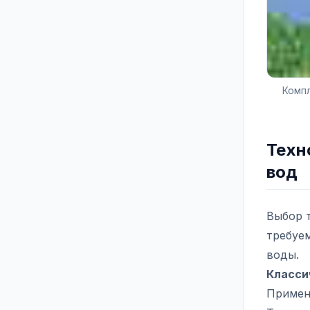
Компл
Техн
вод
Выбор 
требуе
воды.
Класси
Применя