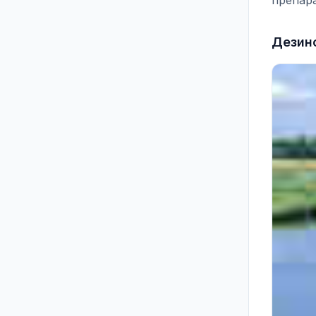
препар
Дезин