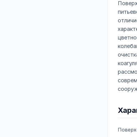
Поверх
питьев
отличи
характ
цветно
колеба
очистк
коагул
рассмо
соврем
сооруж
Хара
Поверх