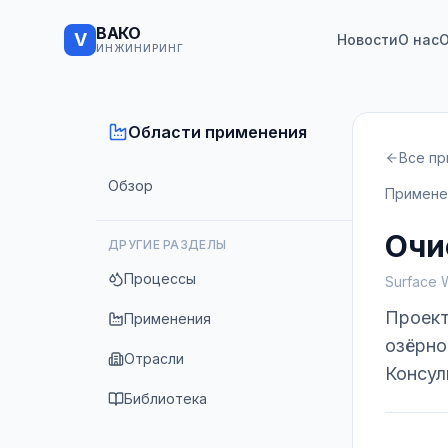
ВАКО
V
Новости
О нас
О
ИНЖИНИРИНГ
Области применения
Все п
Обзор
Примене
Очи
ДРУГИЕ РАЗДЕЛЫ
Процессы
Surface 
Проект
Применения
озёрно
Отрасли
Консул
Библиотека