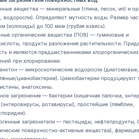
ые загрязнители поверхностных вод:
ные вещества — минеральные (глина, песок, ил) и ор
, водоросли). Определяют мутность воды. Размер час
км (коллоиды) до 100 мкм (грубая взвесь).
ные органические вещества (ПОВ) — гуминовые и
кислоты, продукты разложения растительности. Прид
сть и являются предшественниками хлорорганических
ений при хлорировании.
анктон — микроскопические водоросли (диатомовые,
елёные/цианобактерии). Цианобактерии продуцируют
истины, анатоксины.
ое загрязнение — бактерии (кишечная палочка, энтер
 (энтеровирусы, ротавирусы), простейшие (лямблии,
споридии).
огенные загрязнители — пестициды, нефтепродукты,
тические поверхностно-активные вещества), фармаце