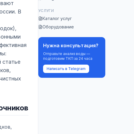
ивают
оссии. В
УСЛУГИ
Каталог услуг
Оборудование
одок),
езонными
ффективная
Нужна консультация?
мы:
Отправьте анализ воды —
подготовим ТКП за 24 часа
й статье
Написать в Telegram
ков,
очистных
очников
дков,