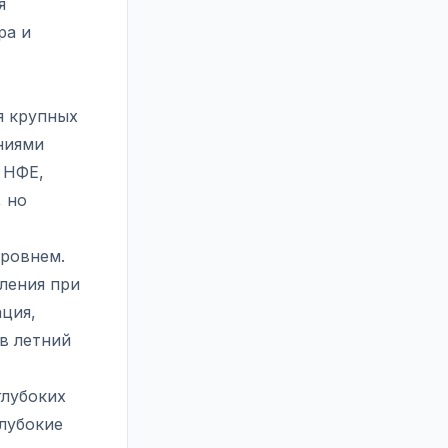
я
ра и
я крупных
ниями
 НФЕ,
 но
ровнем.
ления при
ция,
в летний
глубоких
Глубокие