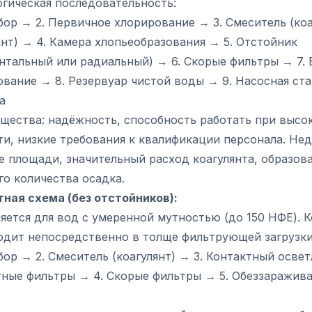
огическая последовательность:
ор → 2. Первичное хлорирование → 3. Смеситель (коа
нт) → 4. Камера хлопьеобразования → 5. Отстойник
нтальный или радиальный) → 6. Скорые фильтры → 7.
вание → 8. Резервуар чистой воды → 9. Насосная ста
а
щества: надёжность, способность работать при высо
и, низкие требования к квалификации персонала. Нед
е площади, значительный расход коагулянта, образов
о количества осадка.
тная схема (без отстойников):
ется для вод с умеренной мутностью (до 150 НФЕ). К
одит непосредственно в толще фильтрующей загрузки
ор → 2. Смеситель (коагулянт) → 3. Контактный освет
тные фильтры → 4. Скорые фильтры → 5. Обеззаражива