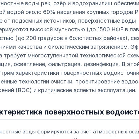
ностные воды рек, озёр и водохранилищ обеспеч
ой водой около 60% населения крупных городов Р
е от подземных источников, поверхностные воды
еризуются высокой мутностью (до 1500 НФЕ в пав
стью (до 200 градусов в болотистых районах), с
ниями качества и биологическим загрязнением. Э
а требует многоступенчатой технологической схе
яция, осветление, фильтрация, дезинфекция. В это
трим характеристики поверхностных водоисточни
енные технологии очистки, проектирование водо
ений (ВОС) и критические аспекты эксплуатации.
ктеристика поверхностных водоист
ностные воды формируются за счёт атмосферных оса