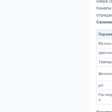
озёра (
Каналы
определ
Сезонн
Парам
Мутнос
Цветнос
Темпер
Фитопла
pH
Раствор
л