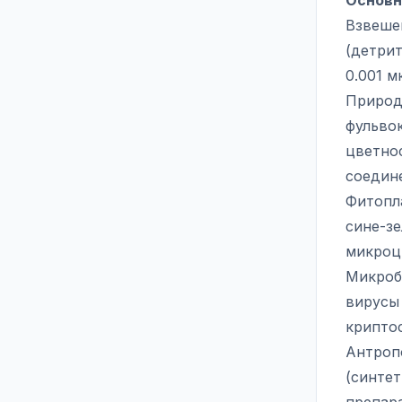
Основн
Взвешен
(детрит
0.001 м
Природ
фульво
цветно
соедин
Фитопл
сине-з
микроц
Микробн
вирусы
крипто
Антроп
(синте