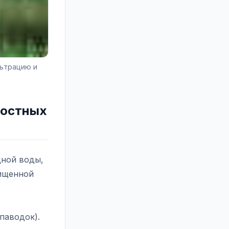
льтрацию и
ностных
дной воды,
ищенной
паводок).