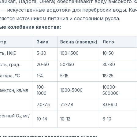
Байкал, Ладога, Онега) обеспечивают воду высокого к
 — искусственные водотоки для переброски воды. Ка
яется источником питания и состоянием русла.
ые колебания качества:
етр
Зима
Весна (паводок)
Лето
ть, НФЕ
5-30
100-1500
10-50
ть, град.
20-50
50-150
30-80
атура, °C
1-4
5-15
18-25
100-
10000-
нктон, кл/мл
1000-5000
1000
500000
7.0-7.5
7.2-7.8
8.0-9.0
ённый O₂, мг/
10-14
10-12
6-10