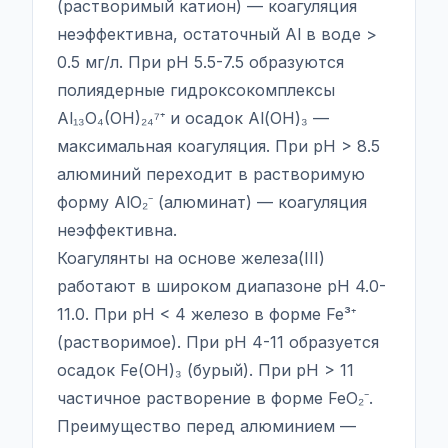
(растворимый катион) — коагуляция
неэффективна, остаточный Al в воде >
0.5 мг/л. При pH 5.5-7.5 образуются
полиядерные гидроксокомплексы
Al₁₃O₄(OH)₂₄⁷⁺ и осадок Al(OH)₃ —
максимальная коагуляция. При pH > 8.5
алюминий переходит в растворимую
форму AlO₂⁻ (алюминат) — коагуляция
неэффективна.
Коагулянты на основе железа(III)
работают в широком диапазоне pH 4.0-
11.0. При pH < 4 железо в форме Fe³⁺
(растворимое). При pH 4-11 образуется
осадок Fe(OH)₃ (бурый). При pH > 11
частичное растворение в форме FeO₂⁻.
Преимущество перед алюминием —