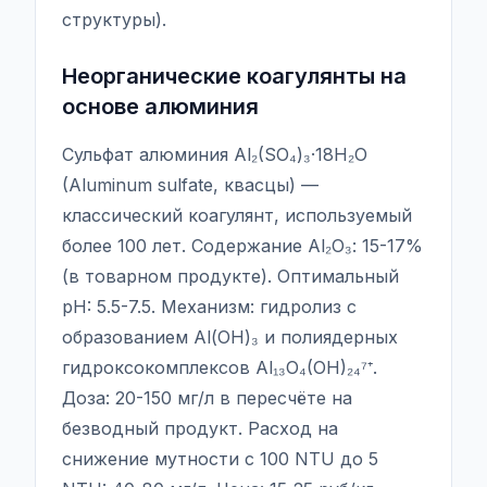
структуры).
Неорганические коагулянты на
основе алюминия
Сульфат алюминия Al₂(SO₄)₃·18H₂O
(Aluminum sulfate, квасцы) —
классический коагулянт, используемый
более 100 лет. Содержание Al₂O₃: 15-17%
(в товарном продукте). Оптимальный
pH: 5.5-7.5. Механизм: гидролиз с
образованием Al(OH)₃ и полиядерных
гидроксокомплексов Al₁₃O₄(OH)₂₄⁷⁺.
Доза: 20-150 мг/л в пересчёте на
безводный продукт. Расход на
снижение мутности с 100 NTU до 5