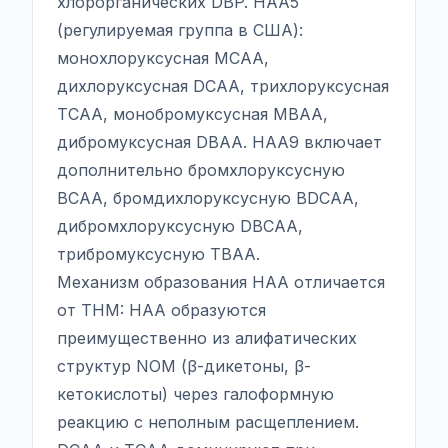
хлорорганических DBP. HAA5
(регулируемая группа в США):
монохлоруксусная MCAA,
дихлоруксусная DCAA, трихлоруксусная
TCAA, монобромуксусная MBAA,
дибромуксусная DBAA. HAA9 включает
дополнительно бромхлоруксусную
BCAA, бромдихлоруксусную BDCAA,
дибромхлоруксусную DBCAA,
трибромуксусную TBAA.
Механизм образования HAA отличается
от THM: HAA образуются
преимущественно из алифатических
структур NOM (β-дикетоны, β-
кетокислоты) через галоформную
реакцию с неполным расщеплением.