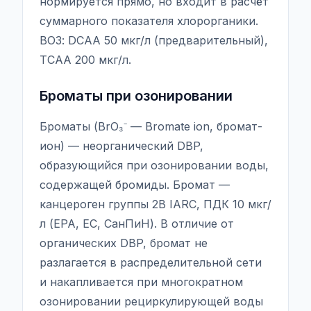
нормируется прямо, но входит в расчёт
суммарного показателя хлорорганики.
ВОЗ: DCAA 50 мкг/л (предварительный),
TCAA 200 мкг/л.
Броматы при озонировании
Броматы (BrO₃⁻ — Bromate ion, бромат-
ион) — неорганический DBP,
образующийся при озонировании воды,
содержащей бромиды. Бромат —
канцероген группы 2B IARC, ПДК 10 мкг/
л (EPA, ЕС, СанПиН). В отличие от
органических DBP, бромат не
разлагается в распределительной сети
и накапливается при многократном
озонировании рециркулирующей воды