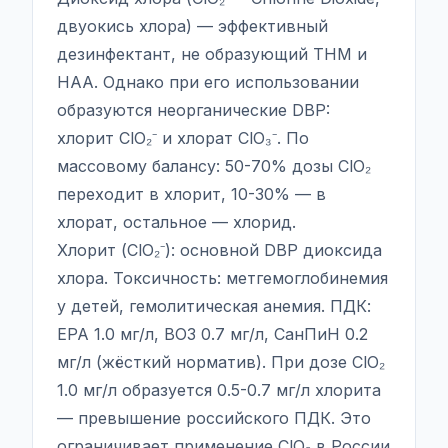
двуокись хлора) — эффективный
дезинфектант, не образующий THM и
HAA. Однако при его использовании
образуются неорганические DBP:
хлорит ClO₂⁻ и хлорат ClO₃⁻. По
массовому балансу: 50-70% дозы ClO₂
переходит в хлорит, 10-30% — в
хлорат, остальное — хлорид.
Хлорит (ClO₂⁻): основной DBP диоксида
хлора. Токсичность: метгемоглобинемия
у детей, гемолитическая анемия. ПДК:
EPA 1.0 мг/л, ВОЗ 0.7 мг/л, СанПиН 0.2
мг/л (жёсткий норматив). При дозе ClO₂
1.0 мг/л образуется 0.5-0.7 мг/л хлорита
— превышение российского ПДК. Это
ограничивает применение ClO₂ в России