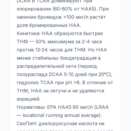
DCAA и TCAA доминируют при
хлорировании (60-80% от HAA5). При
наличии бромидов >100 мкг/л растёт
доля бромированных HAA.
Кинетика: HAA образуются быстрее
THM — 50% максимума за 2-4 часа
против 12-24 часов для THM. Но HAA
менее стабильны: биодеградация в
распределительной сети (период
полураспада DCAA 5-10 дней при 20°C),
гидролиз TCAA при pH >8. В отличие от
THM, HAA не летучи и не удаляются
аэрацией.
Нормативы: EPA HAA5 60 мкг/л (LRAA
— locational running annual average).
СанПиН: дихлоруксусная кислота не