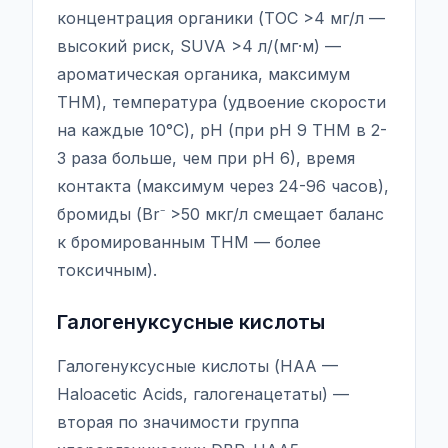
концентрация органики (TOC >4 мг/л —
высокий риск, SUVA >4 л/(мг·м) —
ароматическая органика, максимум
THM), температура (удвоение скорости
на каждые 10°C), pH (при pH 9 THM в 2-
3 раза больше, чем при pH 6), время
контакта (максимум через 24-96 часов),
бромиды (Br⁻ >50 мкг/л смещает баланс
к бромированным THM — более
токсичным).
Галогенуксусные кислоты
Галогенуксусные кислоты (HAA —
Haloacetic Acids, галогенацетаты) —
вторая по значимости группа