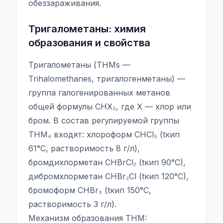
обеззараживания.
Тригалометаны: химия
образования и свойства
Тригалометаны (THMs —
Trihalomethanes, тригалогенметаны) —
группа галогенированных метанов
общей формулы CHX₃, где X — хлор или
бром. В состав регулируемой группы
THM₄ входят: хлороформ CHCl₃ (tкип
61°C, растворимость 8 г/л),
бромдихлорметан CHBrCl₂ (tкип 90°C),
дибромхлорметан CHBr₂Cl (tкип 120°C),
бромоформ CHBr₃ (tкип 150°C,
растворимость 3 г/л).
Механизм образования THM: