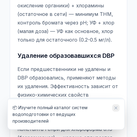
окисление органики) + хлорамины
(остаточное в сети) — минимум THM,
контроль бромата через pH; УФ + хлор
(малая доза) — УФ как основное, хлор
только для остаточного (0.2-0.5 мг/л).
Удаление образовавшихся DBP
Если предшественники не удалены и
DBP образовались, применяют методы
их удаления. Эффективность зависит от
физико-химических свойств
конкретных DBP.
📦 Изучите полный каталог систем
Аэрация и отдувка (Air Stripping):
водоподготовки от ведущих
эффективна для летучих THM.
производителей
Константа Генри для хлороформа 0.15