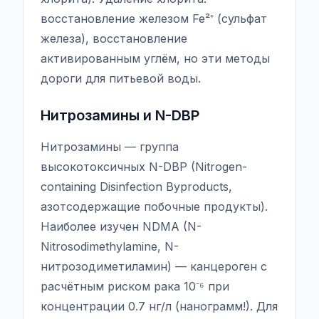
восстановление железом Fe²⁺ (сульфат
железа), восстановление
активированным углём, но эти методы
дороги для питьевой воды.
Нитрозамины и N-DBP
Нитрозамины — группа
высокотоксичных N-DBP (Nitrogen-
containing Disinfection Byproducts,
азотсодержащие побочные продукты).
Наиболее изучен NDMA (N-
Nitrosodimethylamine, N-
нитрозодиметиламин) — канцероген с
расчётным риском рака 10⁻⁶ при
концентрации 0.7 нг/л (нанограмм!). Для