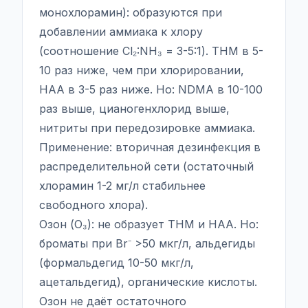
монохлорамин): образуются при
добавлении аммиака к хлору
(соотношение Cl₂:NH₃ = 3-5:1). THM в 5-
10 раз ниже, чем при хлорировании,
HAA в 3-5 раз ниже. Но: NDMA в 10-100
раз выше, цианогенхлорид выше,
нитриты при передозировке аммиака.
Применение: вторичная дезинфекция в
распределительной сети (остаточный
хлорамин 1-2 мг/л стабильнее
свободного хлора).
Озон (O₃): не образует THM и HAA. Но:
броматы при Br⁻ >50 мкг/л, альдегиды
(формальдегид 10-50 мкг/л,
ацетальдегид), органические кислоты.
Озон не даёт остаточного