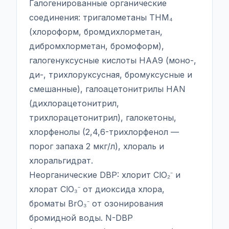
Галогенированные органические
соединения: тригалометаны THM₄
(хлороформ, бромдихлорметан,
дибромхлорметан, бромоформ),
галогенуксусные кислоты HAA9 (моно-,
ди-, трихлоруксусная, бромуксусные и
смешанные), галоацетонитрилы HAN
(дихлорацетонитрил,
трихлорацетонитрил), галокетоны,
хлорфенолы (2,4,6-трихлорфенол —
порог запаха 2 мкг/л), хлораль и
хлоральгидрат.
Неорганические DBP: хлорит ClO₂⁻ и
хлорат ClO₃⁻ от диоксида хлора,
броматы BrO₃⁻ от озонирования
бромидной воды. N-DBP