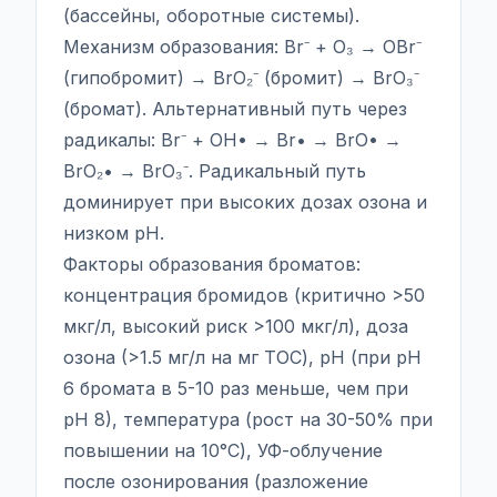
(бассейны, оборотные системы).
Механизм образования: Br⁻ + O₃ → OBr⁻
(гипобромит) → BrO₂⁻ (бромит) → BrO₃⁻
(бромат). Альтернативный путь через
радикалы: Br⁻ + OH• → Br• → BrO• →
BrO₂• → BrO₃⁻. Радикальный путь
доминирует при высоких дозах озона и
низком pH.
Факторы образования броматов:
концентрация бромидов (критично >50
мкг/л, высокий риск >100 мкг/л), доза
озона (>1.5 мг/л на мг TOC), pH (при pH
6 бромата в 5-10 раз меньше, чем при
pH 8), температура (рост на 30-50% при
повышении на 10°C), УФ-облучение
после озонирования (разложение