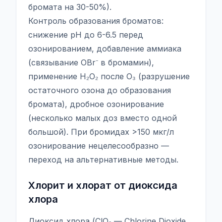
бромата на 30-50%).
Контроль образования броматов:
снижение pH до 6-6.5 перед
озонированием, добавление аммиака
(связывание OBr⁻ в бромамин),
применение H₂O₂ после O₃ (разрушение
остаточного озона до образования
бромата), дробное озонирование
(несколько малых доз вместо одной
большой). При бромидах >150 мкг/л
озонирование нецелесообразно —
переход на альтернативные методы.
Хлорит и хлорат от диоксида
хлора
Диоксид хлора (ClO₂ — Chlorine Dioxide,