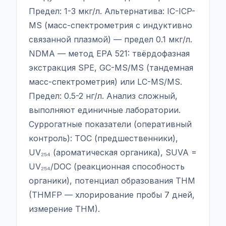
Предел: 1-3 мкг/л. Альтернатива: IC-ICP-
MS (масс-спектрометрия с индуктивно
связанной плазмой) — предел 0.1 мкг/л.
NDMA — метод EPA 521: твёрдофазная
экстракция SPE, GC-MS/MS (тандемная
масс-спектрометрия) или LC-MS/MS.
Предел: 0.5-2 нг/л. Анализ сложный,
выполняют единичные лаборатории.
Суррогатные показатели (оперативный
контроль): TOC (предшественники),
UV₂₅₄ (ароматическая органика), SUVA =
UV₂₅₄/DOC (реакционная способность
органики), потенциал образования THM
(THMFP — хлорирование пробы 7 дней,
измерение THM).