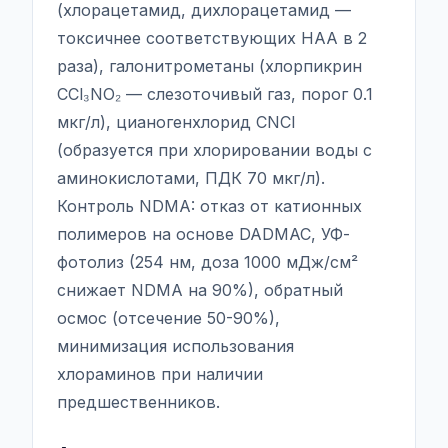
(хлорацетамид, дихлорацетамид —
токсичнее соответствующих HAA в 2
раза), галонитрометаны (хлорпикрин
CCl₃NO₂ — слезоточивый газ, порог 0.1
мкг/л), цианогенхлорид CNCl
(образуется при хлорировании воды с
аминокислотами, ПДК 70 мкг/л).
Контроль NDMA: отказ от катионных
полимеров на основе DADMAC, УФ-
фотолиз (254 нм, доза 1000 мДж/см²
снижает NDMA на 90%), обратный
осмос (отсечение 50-90%),
минимизация использования
хлораминов при наличии
предшественников.