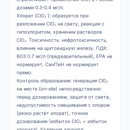
дозами 0.3-0.4 мг/л.
Хлорат (ClO₃⁻): образуется при
разложении ClO₂ на свету, реакции с
гипохлоритом, хранении растворов
ClO₂. Токсичность: нефротоксичность,
влияние на щитовидную железу. ПДК:
ВОЗ 0.7 мг/л (предварительный), EPA не
нормирует, СанПиН не нормирует
прямо.
Контроль образования: генерация ClO₂
на месте (on-site) непосредственно
перед дозированием, защита от света,
недопустимость смешивания с хлором
(резко растёт хлорат), точное
дозирование (избыток ClO₂ = избыток
хлорита). Удаление хлорита: