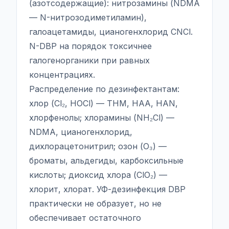
(азотсодержащие): нитрозамины (NDMA
— N-нитрозодиметиламин),
галоацетамиды, цианогенхлорид CNCl.
N-DBP на порядок токсичнее
галогенорганики при равных
концентрациях.
Распределение по дезинфектантам:
хлор (Cl₂, HOCl) — THM, HAA, HAN,
хлорфенолы; хлорамины (NH₂Cl) —
NDMA, цианогенхлорид,
дихлорацетонитрил; озон (O₃) —
броматы, альдегиды, карбоксильные
кислоты; диоксид хлора (ClO₂) —
хлорит, хлорат. УФ-дезинфекция DBP
практически не образует, но не
обеспечивает остаточного