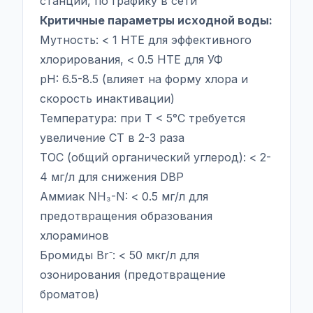
станции, по графику в сети
Критичные параметры исходной воды:
Мутность: < 1 НТЕ для эффективного
хлорирования, < 0.5 НТЕ для УФ
pH: 6.5-8.5 (влияет на форму хлора и
скорость инактивации)
Температура: при T < 5°C требуется
увеличение CT в 2-3 раза
TOC (общий органический углерод): < 2-
4 мг/л для снижения DBP
Аммиак NH₃-N: < 0.5 мг/л для
предотвращения образования
хлораминов
Бромиды Br⁻: < 50 мкг/л для
озонирования (предотвращение
броматов)