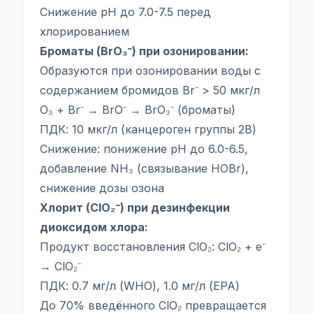
Снижение pH до 7.0-7.5 перед
хлорированием
Броматы (BrO₃⁻) при озонировании:
Образуются при озонировании воды с
содержанием бромидов Br⁻ > 50 мкг/л
O₃ + Br⁻ → BrO⁻ → BrO₃⁻ (броматы)
ПДК: 10 мкг/л (канцероген группы 2B)
Снижение: понижение pH до 6.0-6.5,
добавление NH₃ (связывание HOBr),
снижение дозы озона
Хлорит (ClO₂⁻) при дезинфекции
диоксидом хлора:
Продукт восстановления ClO₂: ClO₂ + e⁻
→ ClO₂⁻
ПДК: 0.7 мг/л (WHO), 1.0 мг/л (EPA)
До 70% введённого ClO₂ превращается