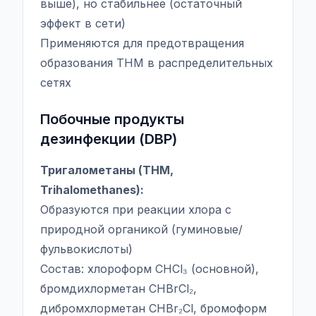
выше), но стабильнее (остаточный
эффект в сети)
Применяются для предотвращения
образования THM в распределительных
сетях
Побочные продукты
дезинфекции (DBP)
Тригалометаны (THM,
Trihalomethanes):
Образуются при реакции хлора с
природной органикой (гуминовые/
фульвокислоты)
Состав: хлороформ CHCl₃ (основной),
бромдихлорметан CHBrCl₂,
дибромхлорметан CHBr₂Cl, бромоформ