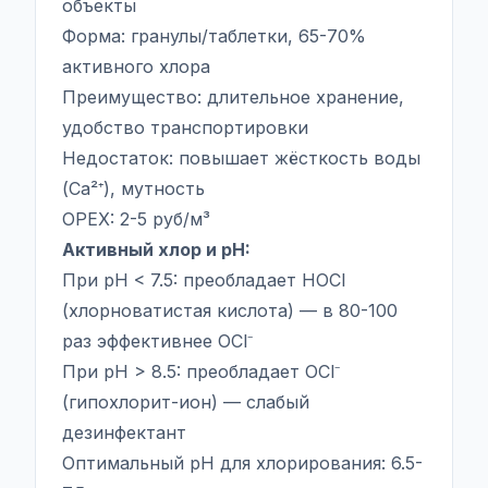
объекты
Форма: гранулы/таблетки, 65-70%
активного хлора
Преимущество: длительное хранение,
удобство транспортировки
Недостаток: повышает жёсткость воды
(Ca²⁺), мутность
OPEX: 2-5 руб/м³
Активный хлор и pH:
При pH < 7.5: преобладает HOCl
(хлорноватистая кислота) — в 80-100
раз эффективнее OCl⁻
При pH > 8.5: преобладает OCl⁻
(гипохлорит-ион) — слабый
дезинфектант
Оптимальный pH для хлорирования: 6.5-