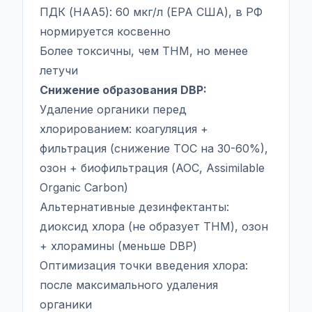
ПДК (HAA5): 60 мкг/л (EPA США), в РФ
нормируется косвенно
Более токсичны, чем THM, но менее
летучи
Снижение образования DBP:
Удаление органики перед
хлорированием: коагуляция +
фильтрация (снижение TOC на 30-60%),
озон + биофильтрация (AOC, Assimilable
Organic Carbon)
Альтернативные дезинфектанты:
диоксид хлора (не образует THM), озон
+ хлорамины (меньше DBP)
Оптимизация точки введения хлора:
после максимального удаления
органики