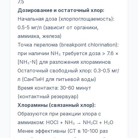
7.5
Дозирование и остаточный хлор:
Начальная доза (хлорпоглощаемость):
0.5-5 мг/л (зависит от органики,
аммиака, железа)
Точка перелома (breakpoint chlorination):
при наличии NH₃ требуется доза > 7.6 ×
[NH₃-N] для разложения хлораминов
Остаточный свободный хлор: 0.3-0.5 мг/
л (СанПиН для питьевой воды)
Время контакта: 30-60 минут
(контактный резервуар)
Хлорамины (связанный хлор):
Образуются при реакции хлора с
аммиаком: HOCl + NH₃ → NH₂Cl + H₂O
Менее эффективны (CT в 10-100 раз