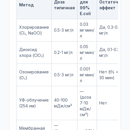
Доза
для
Остаточный
Метод
типичная
99%
эффект
E.coli
0.03
Хлорирование
Да, 0.3-0.5
0.5-3 мг/л
мг·мин/
(Cl₂, NaOCl)
мг/л
л
0.05
Диоксид
Да, 0.1-0.3
0.2-1 мг/л
мг·мин/
хлора (ClO₂)
мг/л
л
0.001
Озонирование
Нет (t½ = 15-
0.5-3 мг/л
мг·мин/
(O₃)
30 мин)
л
—
(доза
УФ-облучение
40-100
7-10
Нет
(254 нм)
мДж/см²
мДж/
см²)
—
Мембранная