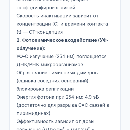
фосфодиэфирных связей
Скорость инактивации зависит от
концентрации (C) и времени контакта
(t) — CT-концепция
2. Фотохимическое воздействие (УФ-
облучение):
УФ-С излучение (254 нм) поглощается
ДНК/РНК микроорганизмов
Образование тиминовых димеров
(сшивка соседних оснований):
блокировка репликации
Энергия фотона при 254 нм: 4.9 эВ
(достаточно для разрыва C=C связей в
пиримидинах)
Эффективность зависит от дозы
облучения (мДж/см² = мВт/см² ×