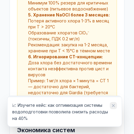
Минимум 100% резерв для критичных
объектов (питьевое водоснабжение)
5. Хранение NaOCl более 3 месяцев:
Потеря активного хлора 1-3% в месяц
при T > 20°C
Образование хлоратов ClO₃⁻
(токсичны, ПДК 0.2 мг/л)
Рекомендация: закупка на 1-2 месяца,
хранение при T < 15°C в тёмном месте
6. Игнорирование CT-концепции:
Доза хлора без достаточного времени
контакта неэффективна против цист и
вирусов
Пример: 1 мг/л хлора × 1 минута = CT 1
— достаточно для бактерий,
недостаточно для Giardia (требуется
CT > 50)
Контактный резервуар: 30-60 минут
📈 Изучите кейс: как оптимизация системы
при T = 10-20°C
водоподготовки позволила снизить расходы
на 40%
Экономика систем