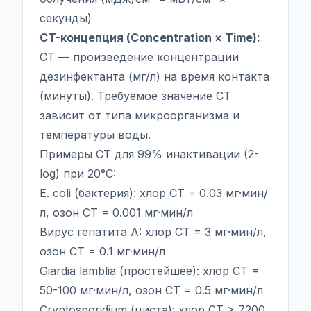
секунды)
CT-концепция (Concentration × Time):
CT — произведение концентрации
дезинфектанта (мг/л) на время контакта
(минуты). Требуемое значение CT
зависит от типа микроорганизма и
температуры воды.
Примеры CT для 99% инактивации (2-
log) при 20°C:
E. coli (бактерия): хлор CT = 0.03 мг·мин/
л, озон CT = 0.001 мг·мин/л
Вирус гепатита A: хлор CT = 3 мг·мин/л,
озон CT = 0.1 мг·мин/л
Giardia lamblia (простейшее): хлор CT =
50-100 мг·мин/л, озон CT = 0.5 мг·мин/л
Cryptosporidium (циста): хлор CT > 7200