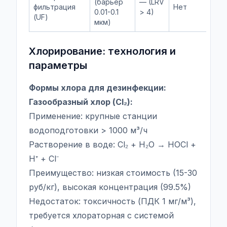
(барьер
— (LRV
фильтрация
Нет
0.01-0.1
> 4)
(UF)
мкм)
Хлорирование: технология и
параметры
Формы хлора для дезинфекции:
Газообразный хлор (Cl₂):
Применение: крупные станции
водоподготовки > 1000 м³/ч
Растворение в воде: Cl₂ + H₂O → HOCl +
H⁺ + Cl⁻
Преимущество: низкая стоимость (15-30
руб/кг), высокая концентрация (99.5%)
Недостаток: токсичность (ПДК 1 мг/м³),
требуется хлораторная с системой