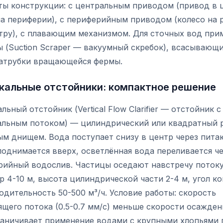
ты конструкции: с центральным приводом (привод в 
а периферии), с периферийным приводом (колесо на 
тру), с плавающим механизмом. Для сточных вод при
 (Suction Scraper — вакуумный скребок), всасывающ
патрубки вращающейся фермы.
кальные отстойники: компактное решение
льный отстойник (Vertical Flow Clarifier — отстойник с
альным потоком) — цилиндрический или квадратный р
ым днищем. Вода поступает снизу в центр через пит
поднимается вверх, осветлённая вода переливается ч
рийный водослив. Частицы оседают навстречу потоку
 4-10 м, высота цилиндрической части 2-4 м, угол кон
дительность 50-500 м³/ч. Условие работы: скорость
щего потока (0.5-0.7 мм/с) меньше скорости осажден
раничивает применение водами с крупными хлопьями 