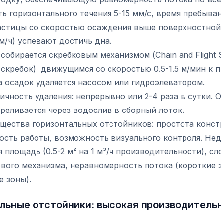
ь горизонтального течения 5-15 мм/с, время пребыван
Частицы со скоростью осаждения выше поверхностной
5 м/ч) успевают достичь дна.
собирается скребковым механизмом (Chain and Flight 
скребок), движущимся со скоростью 0.5-1.5 м/мин к п
а осадок удаляется насосом или гидроэлеватором.
чность удаления: непрерывно или 2-4 раза в сутки. 
реливается через водослив в сборный лоток.
щества горизонтальных отстойников: простота конст
ость работы, возможность визуального контроля. Нед
 площадь (0.5-2 м² на 1 м³/ч производительности), с
ового механизма, неравномерность потока (короткие 
 зоны).
льные отстойники: высокая производитель