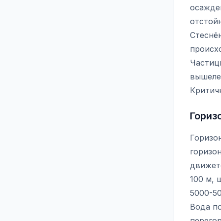
осажден
отстой
Стеснён
происхо
Частиц
вышеле
Критич
Гориз
Горизон
горизо
движетс
100 м, 
5000-50
Вода п
перего