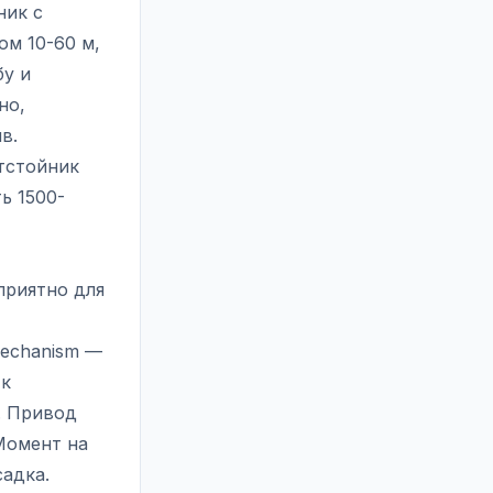
ник с
м 10-60 м,
бу и
но,
в.
тстойник
ь 1500-
приятно для
Mechanism —
 к
. Привод
Момент на
садка.