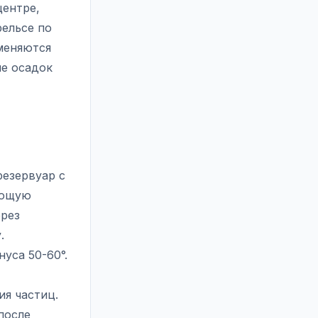
центре,
рельсе по
меняются
ие осадок
езервуар с
ающую
ерез
.
уса 50-60°.
ия частиц.
после