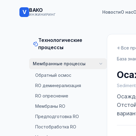
ВАКО
V
Новости
О нас
О
ИНЖИНИРИНГ
Технологические
процессы
Все п
База зна
Мембранные процессы
Оса
Обратный осмос
RO деминерализация
Sediment
RO опреснение
Осажде
Отстой
Мембраны RO
вариан
Предподготовка RO
Постобработка RO