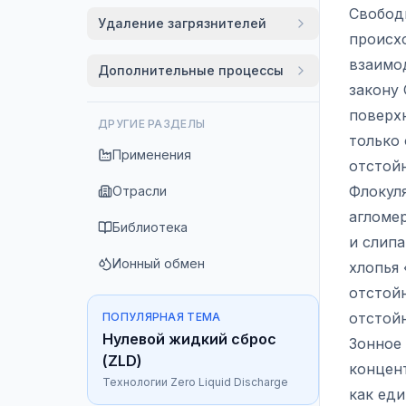
Свободн
Удаление загрязнителей
происхо
взаимо
Дополнительные процессы
закону 
поверх
ДРУГИЕ РАЗДЕЛЫ
только
Применения
отстойн
Флокуля
Отрасли
агломе
Библиотека
и слипа
Ионный обмен
хлопья 
отстой
отстойн
ПОПУЛЯРНАЯ ТЕМА
Нулевой жидкий сброс
Зонное 
(ZLD)
концен
Технологии Zero Liquid Discharge
как еди