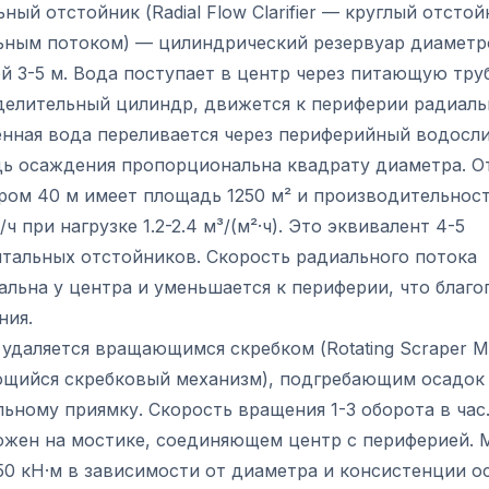
ный отстойник (Radial Flow Clarifier — круглый отстой
ьным потоком) — цилиндрический резервуар диаметро
й 3-5 м. Вода поступает в центр через питающую тру
делительный цилиндр, движется к периферии радиаль
ённая вода переливается через периферийный водосли
ь осаждения пропорциональна квадрату диаметра. О
ром 40 м имеет площадь 1250 м² и производительност
/ч при нагрузке 1.2-2.4 м³/(м²·ч). Это эквивалент 4-5
нтальных отстойников. Скорость радиального потока
льна у центра и уменьшается к периферии, что благо
ния.
 удаляется вращающимся скребком (Rotating Scraper 
щийся скребковый механизм), подгребающим осадок
ьному приямку. Скорость вращения 1-3 оборота в час
ожен на мостике, соединяющем центр с периферией. 
50 кН·м в зависимости от диаметра и консистенции о