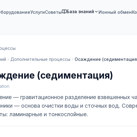
База знаний
борудование
Услуги
Советы
Ионный обмен
Ко
роцессы
ний
Дополнительные процессы
Осаждение (седиментация
ждение (седиментация)
ation
ние — гравитационное разделение взвешенных ча
ники — основа очистки воды и сточных вод. Сов
ты: ламинарные и тонкослойные.