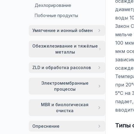
осажден
Дехлорирование
диаметр
Побочные продукты
воды 10
Закон С
Умягчение и ионный обмен
мельче 
100 мкм
Обезжелезивание и тяжёлые
мкм осе
металлы
зависим
ZLD и обработка рассолов
осажден
Темпера
Электромембранные
при 20°
процессы
5°C на
падает,
MBR и биологическая
вводит
очистка
Типы 
Опреснение