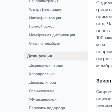
Нанофильтрация
Седиме
гравит
Ультрафильтрация
примен
Микрофильтрация
вод. Ч
Прямой осмос
осветл
Мембранная дистилляция
100 мк
Очистка мембран
мкм — 
соврем
Дезинфекция
нагруз
мембра
Дезинфекция воды
Хлорирование
Закон
Диоксид хлора
Озонирование
Скорос
описыв
УФ-дезинфекция
режима 
Перекись водорода