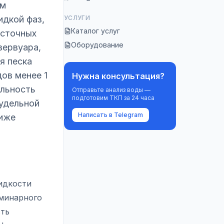
ем
идкой фаз,
УСЛУГИ
Каталог услуг
 сточных
Оборудование
зервуара,
я песка
дов менее 1
Нужна консультация?
ельность
Отправьте анализ воды —
подготовим ТКП за 24 часа
 удельной
Написать в Telegram
ниже
идкости
аминарного
сть