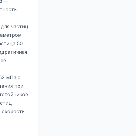
 d —
отность
 для частиц
диаметром
астица 50
вадратичная
 её
52 мПа·с,
дения при
отстойников
астиц
 скорость.