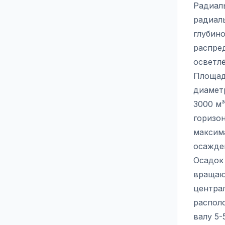
Радиаль
радиал
глубино
распре
осветл
Площад
диамет
3000 м³
горизо
максима
осажде
Осадок
вращаю
централ
распол
валу 5-