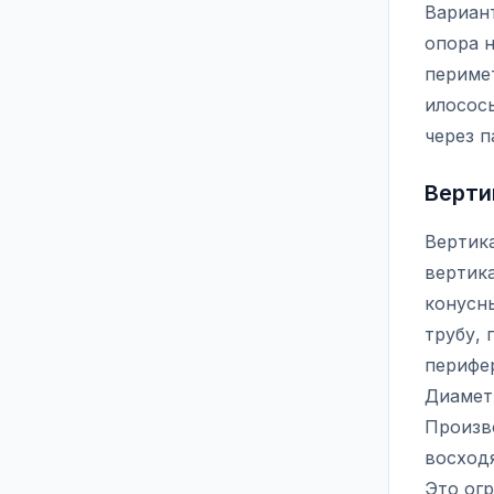
Вариан
опора н
периме
илососы
через 
Верти
Вертика
вертик
конусн
трубу, 
перифе
Диаметр
Произво
восходя
Это ог