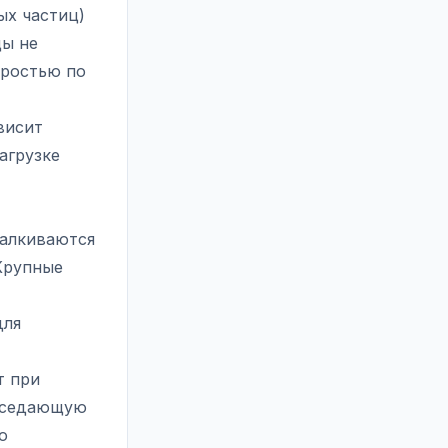
ых частиц)
цы не
оростью по
висит
агрузке
талкиваются
 Крупные
для
т при
 оседающую
о