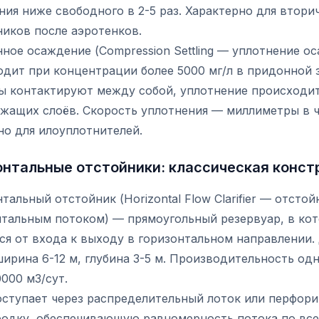
ия ниже свободного в 2-5 раз. Характерно для втори
ников после аэротенков.
ное осаждение (Compression Settling — уплотнение ос
дит при концентрации более 5000 мг/л в придонной 
ы контактируют между собой, уплотнение происходи
жащих слоёв. Скорость уплотнения — миллиметры в ч
но для илоуплотнителей.
онтальные отстойники: классическая конст
тальный отстойник (Horizontal Flow Clarifier — отстой
нтальным потоком) — прямоугольный резервуар, в ко
я от входа к выходу в горизонтальном направлении.
ширина 6-12 м, глубина 3-5 м. Производительность од
000 м3/сут.
оступает через распределительный лоток или перфор
родку, обеспечивающую равномерность потока по все