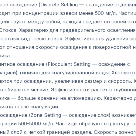
ое осаждение (Discrete Settling — осаждение отдельн
дит при концентрации взвеси менее 500 мг/л. Части
действуют между собой, каждая оседает со своей ск
Стокса. Характерно для предварительного осветления
ностных вод, песколовок. Эффективность удаления за
 от отношения скорости осаждения к поверхностной н
ика.
нтное осаждение (Flocculent Settling — осаждение с
рацией) типично для коагулированной воды. Хлопья с
ются при осаждении, увеличивая размер и скорость.
«собирают» мелкие. Эффективность растёт с глубиной
ника — больше времени на агломерацию. Характерно 
иков после коагуляции.
осаждение (Zone Settling — осаждение слоя) возникае
трации 500-5000 мг/л. Частицы образуют структуру,
ный слой с чёткой границей раздела. Скорость зонног