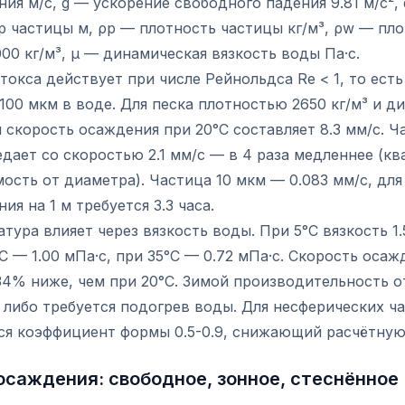
ия м/с, g — ускорение свободного падения 9.81 м/с²,
 частицы м, ρp — плотность частицы кг/м³, ρw — пл
00 кг/м³, μ — динамическая вязкость воды Па·с.
токса действует при числе Рейнольдса Re < 1, то есть
100 мкм в воде. Для песка плотностью 2650 кг/м³ и 
 скорость осаждения при 20°C составляет 8.3 мм/с. Ч
дает со скоростью 2.1 мм/с — в 4 раза медленнее (к
ость от диаметра). Частица 10 мкм — 0.083 мм/с, для
ия на 1 м требуется 3.3 часа.
тура влияет через вязкость воды. При 5°C вязкость 1.
C — 1.00 мПа·с, при 35°C — 0.72 мПа·с. Скорость осаж
 34% ниже, чем при 20°C. Зимой производительность 
 либо требуется подогрев воды. Для несферических ч
ся коэффициент формы 0.5-0.9, снижающий расчётную
осаждения: свободное, зонное, стеснённое