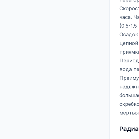
Скорост
часа. 
(0.5-1.
Осадок 
цепной 
приямк
Периоди
вода пе
Преиму
надёжн
большая
скребк
мёртвые
Радиа