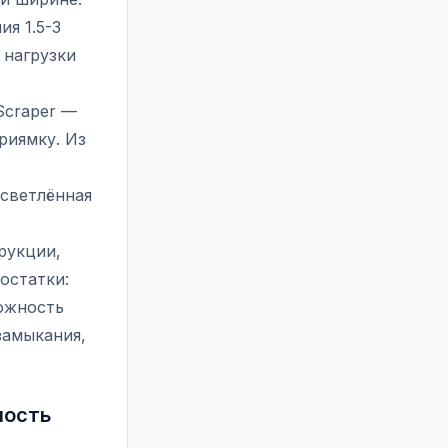
ия 1.5-3
 нагрузки
Scraper —
риямку. Из
Осветлённая
рукции,
остатки:
ложность
замыкания,
ность