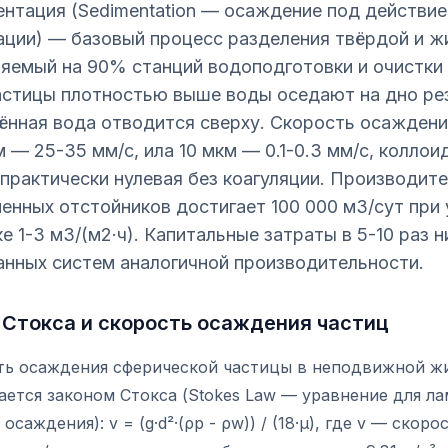
нтация (Sedimentation — осаждение под действи
ации) — базовый процесс разделения твёрдой и ж
яемый на 90% станций водоподготовки и очистки
астицы плотностью выше воды оседают на дно ре
ённая вода отводится сверху. Скорость осаждени
м — 25-35 мм/с, ила 10 мкм — 0.1-0.3 мм/с, коллои
практически нулевая без коагуляции. Производит
енных отстойников достигает 100 000 м3/сут при
ке 1-3 м3/(м2·ч). Капитальные затраты в 5-10 раз 
нных систем аналогичной производительности.
 Стокса и скорость осаждения частиц
ть осаждения сферической частицы в неподвижной ж
ается законом Стокса (Stokes Law — уравнение для л
осаждения): v = (g·d²·(ρp - ρw)) / (18·μ), где v — скоро