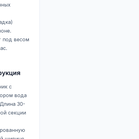
чных
адка)
зоне.
т под весом
ас.
рукция
ник с
тором вода
 Длина 30-
ной секции
ированную
й ширине.