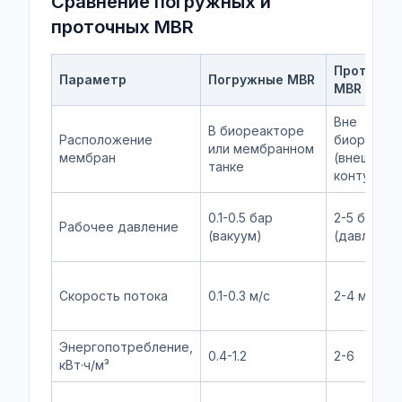
Сравнение погружных и
проточных MBR
Проточны
Параметр
Погружные MBR
MBR
Вне
В биореакторе
Расположение
биореакт
или мембранном
мембран
(внешний
танке
контур)
0.1-0.5 бар
2-5 бар
Рабочее давление
(вакуум)
(давление
Скорость потока
0.1-0.3 м/с
2-4 м/с
Энергопотребление,
0.4-1.2
2-6
кВт·ч/м³