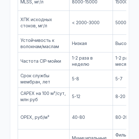
MLSS, мг/л
8000-15000
15000-250
ХПК исходных
< 2000-3000
5000-800
стоков, мг/л
Устойчивость к
Низкая
Высокая
волокнам/маслам
1-2 раза в
1-2 раза в
Частота CIP-мойки
неделю
месяц
Срок службы
5-8
5-7
мембран, лет
CAPEX на 100 м³/сут,
5-12
8-20
млн руб
OPEX, руб/м³
40-80
80-200
Фильтрат
Муниципальные