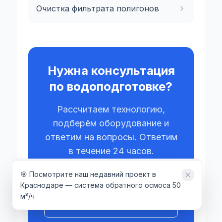
Очистка фильтрата полигонов
Нужна консультация
по водоподготовке?
Рассчитаем технологию,
подберём оборудование и
ответим на вопросы. Ответим
в течение 24 часов.
🎯 Посмотрите наш недавний проект в
Отправить запрос
Краснодаре — система обратного осмоса 50
м³/ч
Связаться в Telegram