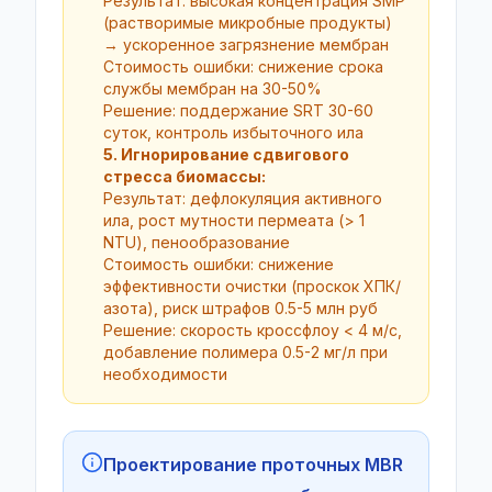
Результат: высокая концентрация SMP
(растворимые микробные продукты)
→ ускоренное загрязнение мембран
Стоимость ошибки: снижение срока
службы мембран на 30-50%
Решение: поддержание SRT 30-60
суток, контроль избыточного ила
5. Игнорирование сдвигового
стресса биомассы:
Результат: дефлокуляция активного
ила, рост мутности пермеата (> 1
NTU), пенообразование
Стоимость ошибки: снижение
эффективности очистки (проскок ХПК/
азота), риск штрафов 0.5-5 млн руб
Решение: скорость кроссфлоу < 4 м/с,
добавление полимера 0.5-2 мг/л при
необходимости
Проектирование проточных MBR