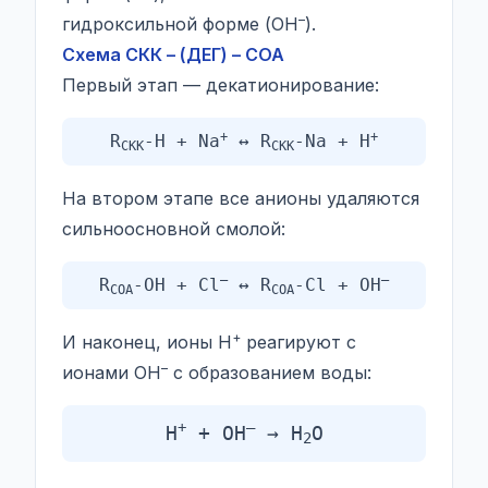
–
гидроксильной форме (OH
).
Схема СКК – (ДЕГ) – СОА
Первый этап — декатионирование:
+
+
R
-H + Na
↔ R
-Na + H
СКК
СКК
На втором этапе все анионы удаляются
сильноосновной смолой:
–
–
R
-OH + Cl
↔ R
-Cl + OH
СОА
СОА
+
И наконец, ионы H
реагируют с
–
ионами OH
с образованием воды:
+
–
H
+ OH
→ H
O
2