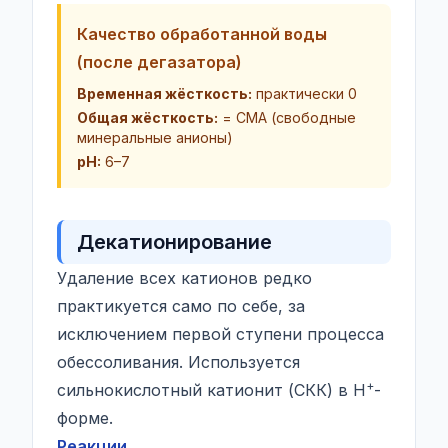
Качество обработанной воды
(после дегазатора)
Временная жёсткость:
практически 0
Общая жёсткость:
= СМА (свободные
минеральные анионы)
pH:
6–7
Декатионирование
Удаление всех катионов редко
практикуется само по себе, за
исключением первой ступени процесса
обессоливания. Используется
+
сильнокислотный катионит (СКК) в H
-
форме.
Реакции