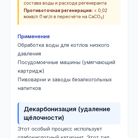
состава воды и расхода регенеранта
Противоточная регенерация:
<
0,02
мэкв/л (1 мг/л в пересчёте на CaCO
)
3
Применения
Обработка воды для котлов низкого
давления
Посудомоечные машины (умягчающий
картридж)
Пивоварни и заводы безалкогольных
напитков
Декарбонизация (удаление
щёлочности)
Этот особый процесс использует
слабокислотный катионит. Этот тип