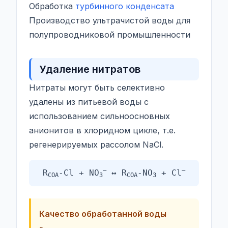
Обработка
турбинного конденсата
Производство ультрачистой воды для
полупроводниковой промышленности
Удаление нитратов
Нитраты могут быть селективно
удалены из питьевой воды с
использованием сильноосновных
анионитов в хлоридном цикле, т.е.
регенерируемых рассолом NaCl.
–
–
R
-Cl + NO
↔ R
-NO
+ Cl
СОА
3
СОА
3
Качество обработанной воды