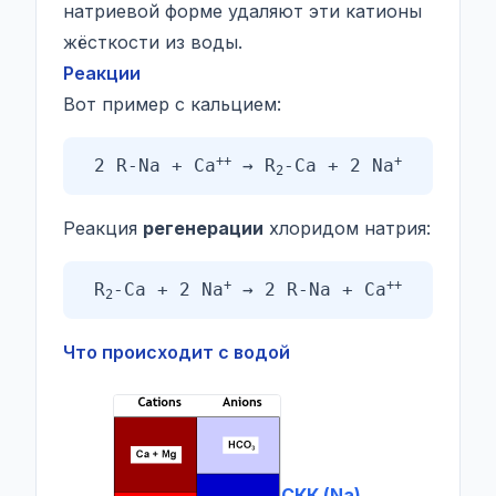
натриевой форме удаляют эти катионы
жёсткости из воды.
Реакции
Вот пример с кальцием:
++
+
2 R-Na + Ca
→ R
-Ca + 2 Na
2
Реакция
регенерации
хлоридом натрия:
+
++
R
-Ca + 2 Na
→ 2 R-Na + Ca
2
Что происходит с водой
СКК (Na) →