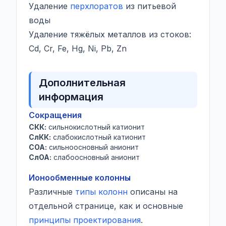
Удаление
перхлоратов
из питьевой
воды
Удаление тяжёлых металлов из стоков:
Cd, Cr, Fe, Hg, Ni, Pb, Zn
Дополнительная
информация
Сокращения
СКК:
сильнокислотный катионит
СлКК:
слабокислотный катионит
СОА:
сильноосновный анионит
СлОА:
слабоосновный анионит
Ионообменные колонны
Различные
типы колонн
описаны на
отдельной странице, как и основные
принципы проектирования
.