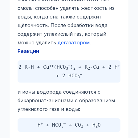
смолы способен удалять жёсткость из
воды, когда она также содержит
щёлочность. После обработки вода
содержит углекислый газ, который
можно удалить
дегазатором
.
Реакции
++
–
+
2 R-H + Ca
(HCO
)
→ R
-Ca + 2 H
3
2
2
–
+ 2 HCO
3
и ионы водорода соединяются с
бикарбонат-анионами с образованием
углекислого газа и воды:
+
–
H
+ HCO
→ CO
+ H
O
3
2
2