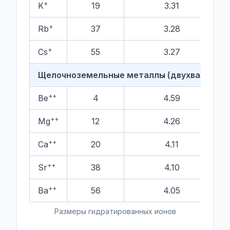
+
K
19
3.31
+
Rb
37
3.28
+
Cs
55
3.27
Щелочноземельные металлы (двухвалентн
++
Be
4
4.59
++
Mg
12
4.26
++
Ca
20
4.11
++
Sr
38
4.10
++
Ba
56
4.05
Размеры гидратированных ионов