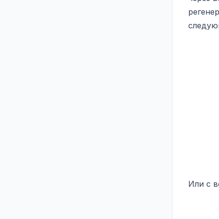
регене
следую
Или с в