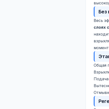
высоко
Без
Весь э
слоях 
находи
взрыхл
момент
Эта
Общая 
Взрыхл
Подача 
Вытесн
Отмывк
Рег