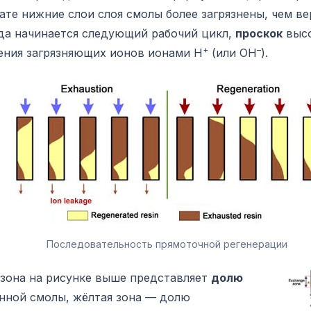
ате нижние слои слоя смолы более загрязнены, чем ве
гда начинается следующий рабочий цикл,
проскок
высо
+
–
ения загрязняющих ионов ионами H
(или OH
).
Последовательность прямоточной регенерации
 зона на рисунке выше представляет
долю
нной смолы, жёлтая зона — долю