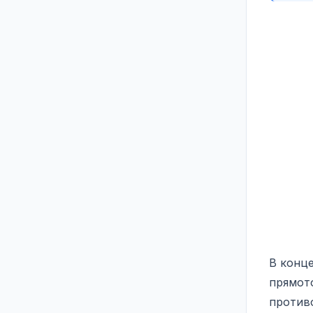
В конц
прямот
против