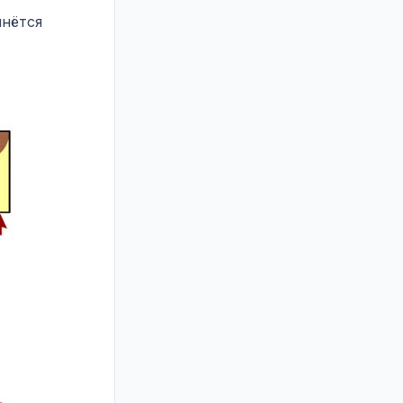
чнётся