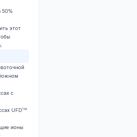
а 50%
ить этот
тобы
.
ивоточной
оложном
сах с
ессах UFD
TM
ющие ионы
т