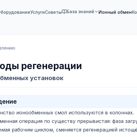
База знаний
борудование
Услуги
Советы
Ионный обмен
Ко
авлению
оды регенерации
бменных установок
дение
нство ионообменных смол используются в колоннах.
енная операция по существу прерывистая: фаза загр
емая рабочим циклом, сменяется регенерацией истощ