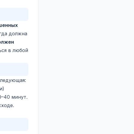
шенных
гда должна
олжен
ься в любой
следующая:
и)
0–40 минут.
сходе.