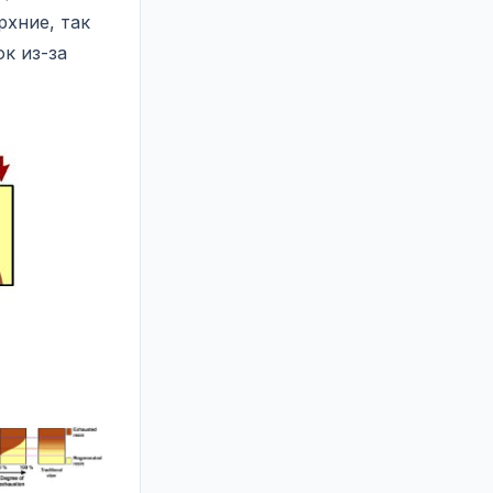
рхние, так
к из-за