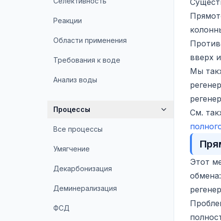
Селективность
Сущест
Прямот
Реакции
колонны
Области применения
Против
вверх и
Требования к воде
Мы так
Анализ воды
регенер
регене
Процессы
См. та
полног
Все процессы
Пря
Умягчение
Этот ме
Декарбонизация
обмена:
Деминерализация
регенер
Пробле
ФСД
полнос