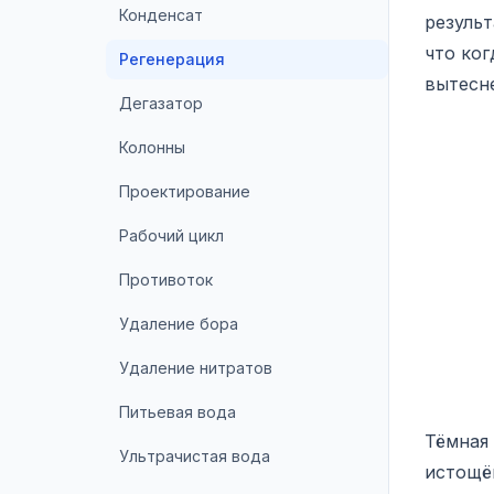
Конденсат
результ
что ко
Регенерация
вытесн
Дегазатор
Колонны
Проектирование
Рабочий цикл
Противоток
Удаление бора
Удаление нитратов
Питьевая вода
Тёмная
Ультрачистая вода
истощё