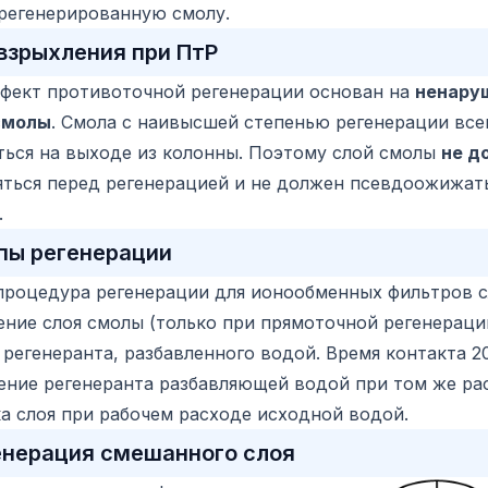
регенерированную смолу.
 взрыхления при ПтР
ффект противоточной регенерации основан на
ненару
смолы
. Смола с наивысшей степенью регенерации все
ться на выходе из колонны. Поэтому слой смолы
не д
яться перед регенерацией и не должен псевдоожижат
.
пы регенерации
процедура регенерации для ионообменных фильтров 
ение слоя смолы (только при прямоточной регенераци
регенеранта, разбавленного водой. Время контакта 2
ение регенеранта разбавляющей водой при том же ра
а слоя при рабочем расходе исходной водой.
енерация смешанного слоя