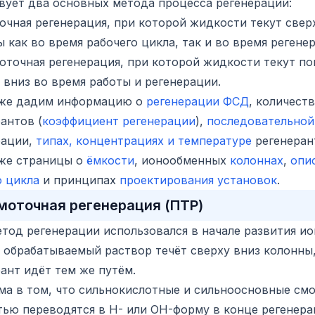
вует два основных метода процесса регенерации:
очная регенерация, при которой жидкости текут свер
 как во время рабочего цикла, так и во время регене
оточная регенерация, при которой жидкости текут п
 вниз во время работы и регенерации.
же дадим информацию о
регенерации ФСД
, количест
антов (
коэффициент регенерации
),
последовательной
рации,
типах, концентрациях и температуре
регенеран
кже страницы о
ёмкости
, ионообменных
колоннах
,
опи
о цикла
и принципах
проектирования установок
.
моточная регенерация (ПТР)
тод регенерации использовался в начале развития и
 обрабатываемый раствор течёт сверху вниз колонны,
ант идёт тем же путём.
ма в том, что сильнокислотные и сильноосновные см
тью переводятся в H- или OH-форму в конце регенера