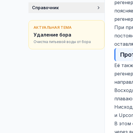
регене
Справочник
поясняе
регене
При пр
АКТУАЛЬНАЯ ТЕМА
Удаление бора
постоя
Очистка питьевой воды от бора
оставл
Про
Её так
регене
направл
Восходя
плаваю
Нисходя
и Upco
В этом
через в