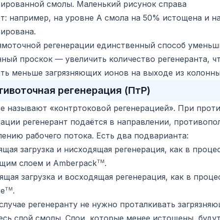
рированной смолы. Маленький рисунок справа
т: например, на уровне A смола на 50% истощена и н
рирована.
ямоточной регенерации единственный способ уменьш
нный проскок
— увеличить количество регенеранта, ч
ять меньше загрязняющих ионов на выходе из колонны
тивоточная регенерация (ПтР)
же называют «контртоковой регенерацией». При прот
рации регенерант подаётся в направлении, противоп
ению рабочего потока. Есть два подварианта:
щая загрузка и нисходящая регенерация, как в процес
щим слоем и Amberpack
.
TM
щая загрузка и восходящая регенерация, как в проц
re
.
TM
 случае регенеранту не нужно проталкивать загрязня
есь слой смолы. Слои, которые менее истощены, буду