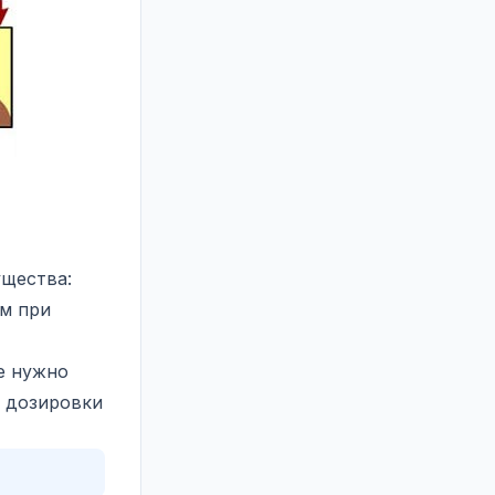
щества:
ем при
е нужно
т дозировки