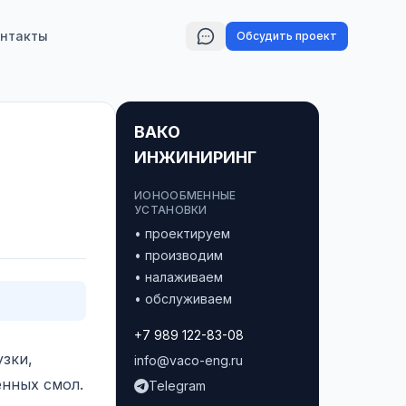
нтакты
Обсудить проект
ВАКО
ИНЖИНИРИНГ
ИОНООБМЕННЫЕ
УСТАНОВКИ
• проектируем
• производим
• налаживаем
• обслуживаем
+7 989 122-83-08
узки,
info@vaco-eng.ru
ённых смол.
Telegram