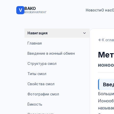
ВАКО
V
Новости
О нас
О
ИНЖИНИРИНГ
Навигация
К огл
Главная
Мет
Введение в ионный обмен
Структура смол
ионоо
Типы смол
Вве
Свойства смол
Больши
Фотографии смол
Ионообм
Ёмкость
называ