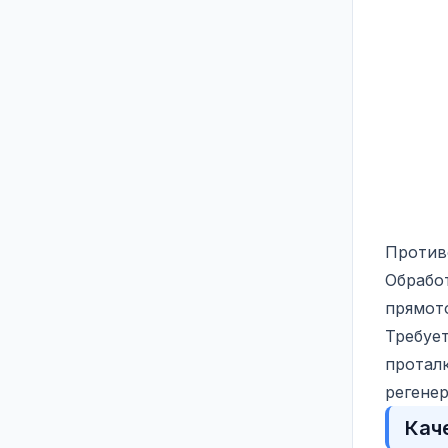
Против
Обработ
прямото
Требует
проталк
регенер
Кач