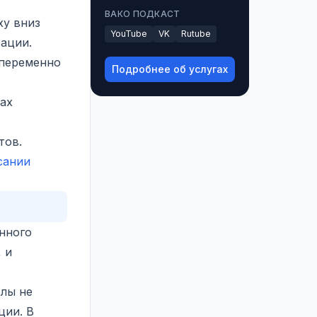
ВАКО ПОДКАСТ
ху вниз
YouTube
VK
Rutube
рации.
опеременно
Подробнее об услугах
вах
тов.
сании
онного
 и
олы не
ции. В