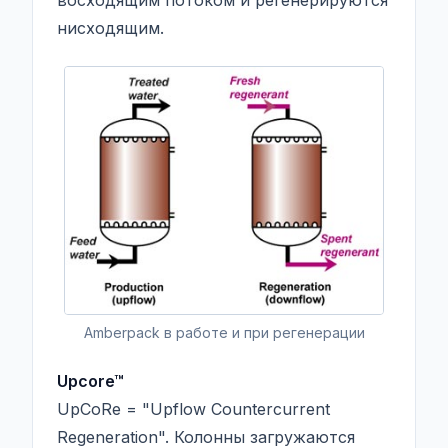
восходящим потоком и регенерируются
нисходящим.
Amberpack в работе и при регенерации
Upcore™
UpCoRe = "Upflow Countercurrent
Regeneration". Колонны загружаются