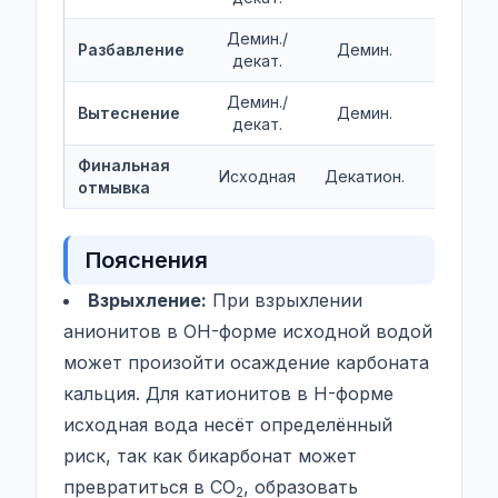
Демин./
Разбавление
Демин.
Исходн
декат.
Демин./
Вытеснение
Демин.
Исходн
декат.
Финальная
Исходная
Декатион.
Исходн
отмывка
Пояснения
Взрыхление:
При взрыхлении
анионитов в OH-форме исходной водой
может произойти осаждение карбоната
кальция. Для катионитов в H-форме
исходная вода несёт определённый
риск, так как бикарбонат может
превратиться в CO
, образовать
2