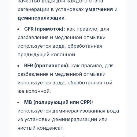
качество воды для каждого этапа
регенерации в установках
умягчения
и
деминерализации
.
CFR (прямоток):
как правило, для
разбавления и медленной отмывки
используется вода, обработанная
предыдущей колонной.
RFR (противоток):
как правило, для
разбавления и медленной отмывки
используется вода, обработанная той
же колонной.
MB (полирующий или CPP):
используется деминерализованная вода
из установки деминерализации или
чистый конденсат.