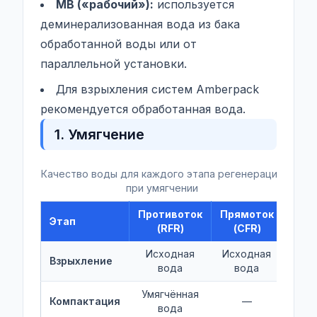
MB («рабочий»):
используется
деминерализованная вода из бака
обработанной воды или от
параллельной установки.
Для взрыхления систем Amberpack
рекомендуется обработанная вода.
1. Умягчение
Качество воды для каждого этапа регенерации
при умягчении
Противоток
Прямоток
Этап
(RFR)
(CFR)
Исходная
Исходная
Взрыхление
вода
вода
Умягчённая
Компактация
—
вода