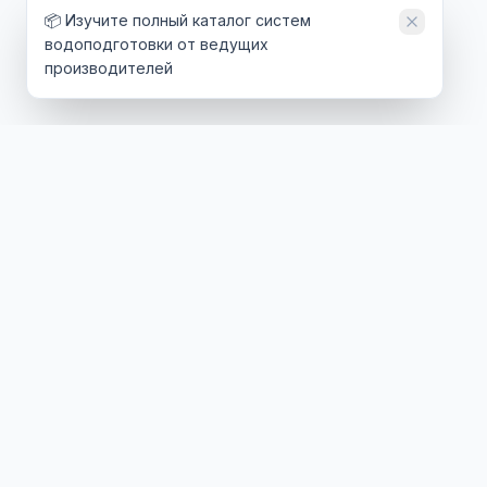
📦 Изучите полный каталог систем
водоподготовки от ведущих
производителей
ТЕХНОЛОГИИ
ОТРАСЛИ
Обратный осмос
Энергетика
Ультрафильтрация
Нефтегаз
Нанофильтрация
Химия и фармацевтика