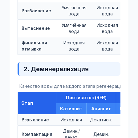
Умягчённая
Исходная
Разбавление
вода
вода
Умягчённая
Исходная
Вытеснение
вода
вода
Финальная
Исходная
Исходная
отмывка
вода
вода
2. Деминерализация
Качество воды для каждого этапа регенерации при 
Противоток (RFR)
Пря
Этап
Катионит
Анионит
Катион
Взрыхление
Исходная
Декатион.
Исходн
Демин./
Компактация
Демин.
—
декат.