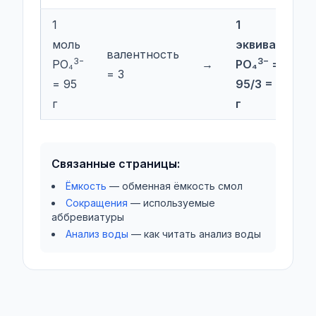
1
1
моль
эквивалент
валентность
3−
3−
PO₄
→
PO₄
=
= 3
= 95
95/3 = 31.7
г
г
Связанные страницы:
Ёмкость
— обменная ёмкость смол
Сокращения
— используемые
аббревиатуры
Анализ воды
— как читать анализ воды