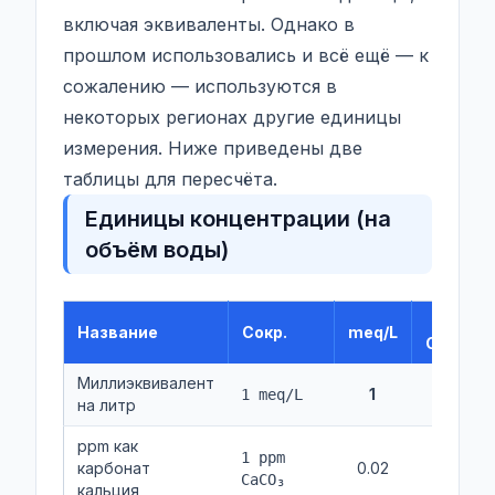
включая эквиваленты. Однако в
прошлом использовались и всё ещё — к
сожалению — используются в
некоторых регионах другие единицы
измерения. Ниже приведены две
таблицы для пересчёта.
Единицы концентрации (на
объём воды)
ppm
Название
Сокр.
meq/L
CaCO₃
Миллиэквивалент
1
50
1 meq/L
на литр
ppm как
1 ppm
карбонат
0.02
1
CaCO₃
кальция