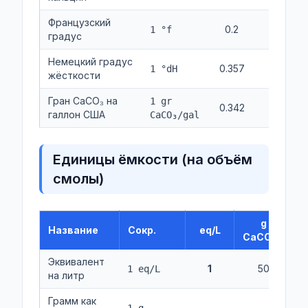
Французский
0.2
10
1 °f
градус
Немецкий градус
0.357
17.86
1 °dH
жёсткости
Гран CaCO₃ на
1 gr
0.342
17.12
галлон США
CaCO₃/gal
Единицы ёмкости (на объём
смолы)
g
Название
Сокр.
eq/L
CaCO₃/L
Эквивалент
1
50
5
1 eq/L
на литр
Грамм как