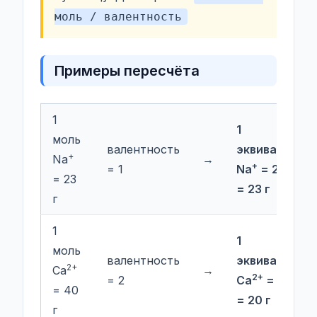
моль / валентность
Примеры пересчёта
1
1
моль
валентность
эквивалент
+
Na
→
+
= 1
Na
= 23/1
= 23
= 23 г
г
1
1
моль
валентность
эквивалент
2+
Ca
→
2+
= 2
Ca
= 40/2
= 40
= 20 г
г