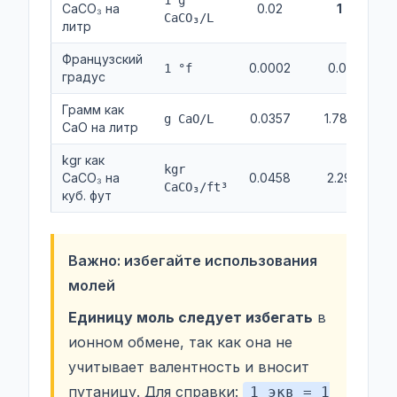
1 g
CaCO₃ на
0.02
1
CaCO₃/L
литр
Французский
0.0002
0.01
1 °f
градус
Грамм как
0.0357
1.786
1
g CaO/L
CaO на литр
kgr как
kgr
CaCO₃ на
0.0458
2.29
2
CaCO₃/ft³
куб. фут
Важно: избегайте использования
молей
Единицу моль следует избегать
в
ионном обмене, так как она не
учитывает валентность и вносит
путаницу. Для справки:
1 экв = 1